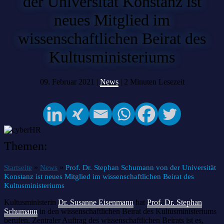
der Universität Konstanz ist
neues Mitglied im
wissenschaftlichen Beirat des
Kultusministeriums
09. Februar 2021 |
News
|
2
Minuten Lesezeit
Themen:
»
»
Startseite
News
Prof. Dr. Stephan Schumann von der Universität
Konstanz ist neues Mitglied im wissenschaftlichen Beirat des
Kultusministeriums
Kultusministerin
Dr. Susanne Eisenmann
hat
Prof. Dr. Stephan
Schumann
in den wissenschaftlichen Beirat des Kultusministeriums
berufen. Zentraler Auftrag des wissenschaftlichen Beirats ist es,