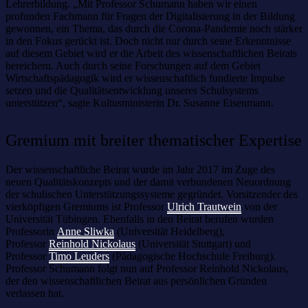
Lehrerbildung. „Mit Professor Schumann haben wir einen
profunden Fachmann für Fragen der Digitalisierung in der Bildung
gewonnen, ein Thema, das durch die Corona-Pandemie noch stärker
in den Fokus gerückt ist. Doch nicht nur durch seine Erkenntnisse
auf diesem Gebiet wird er die Arbeit des wissenschaftlichen Beirats
bereichern. Auch durch seine Forschungen auf dem Gebiet
Wirtschaftspädagogik wird er wissenschaftlich fundierte Impulse
setzen und die Qualitätsentwicklung unseres Schulsystems
unterstützen“, sagte Kultusministerin Dr. Susanne Eisenmann.
Gremium mit breiter thematischer Expertise
Der wissenschaftliche Beirat wurde im Jahr 2017 im Zuge des
neuen Qualitätskonzepts und der damit verbundenen Neuordnung
der schulischen Unterstützungssysteme gegründet. Vorsitzender des
vierköpfigen Gremiums ist Professor
Ulrich Trautwein
von der
Universität Tübingen. Ebenfalls in den Beirat berufen wurden
Professorin
Anne Sliwka
(Universität Heidelberg),
Professor
Reinhold Nickolaus
(Universität Stuttgart) und
Professor
Timo Leuders
(Pädagogische Hochschule Freiburg).
Professor Schumann folgt nun auf Professor Reinhold Nickolaus,
der den wissenschaftlichen Beirat aus persönlichen Gründen
verlassen hat.