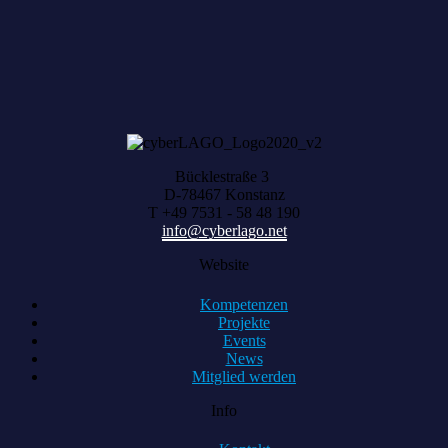
Bücklestraße 3
D-78467 Konstanz
T +49 7531 - 58 48 190
info@cyberlago.net
Website
Kompetenzen
Projekte
Events
News
Mitglied werden
Info