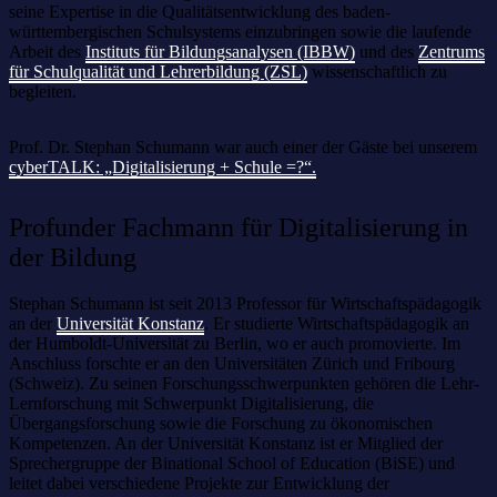
seine Expertise in die Qualitätsentwicklung des baden-
württembergischen Schulsystems einzubringen sowie die laufende
Arbeit des
Instituts für Bildungsanalysen (IBBW)
und des
Zentrums
für Schulqualität und Lehrerbildung (ZSL)
wissenschaftlich zu
begleiten.
Prof. Dr. Stephan Schumann war auch einer der Gäste bei unserem
cyberTALK: „Digitalisierung + Schule =?“.
Profunder Fachmann für Digitalisierung in
der Bildung
Stephan Schumann ist seit 2013 Professor für Wirtschaftspädagogik
an der
Universität Konstanz
. Er studierte Wirtschaftspädagogik an
der Humboldt-Universität zu Berlin, wo er auch promovierte. Im
Anschluss forschte er an den Universitäten Zürich und Fribourg
(Schweiz). Zu seinen Forschungsschwerpunkten gehören die Lehr-
Lernforschung mit Schwerpunkt Digitalisierung, die
Übergangsforschung sowie die Forschung zu ökonomischen
Kompetenzen. An der Universität Konstanz ist er Mitglied der
Sprechergruppe der Binational School of Education (BiSE) und
leitet dabei verschiedene Projekte zur Entwicklung der