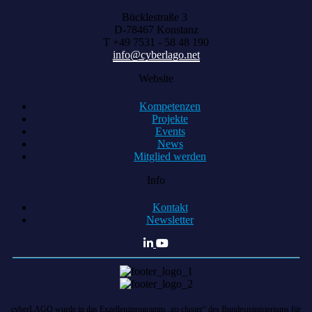
Bücklestraße 3
D-78467 Konstanz
T +49 7531 - 58 48 190
info@cyberlago.net
Website
Kompetenzen
Projekte
Events
News
Mitglied werden
Info
Kontakt
Newsletter
cyberLAGO wurde in das Exzellenzprogramm „go cluster“ des Bundesministeriums für