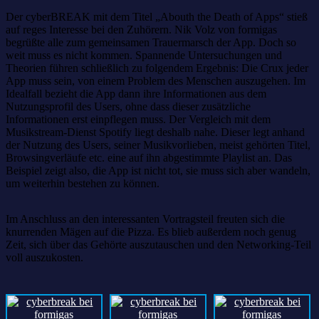
Der cyberBREAK mit dem Titel „Abouth the Death of Apps“ stieß
auf reges Interesse bei den Zuhörern. Nik Volz von formigas
begrüßte alle zum gemeinsamen Trauermarsch der App. Doch so
weit muss es nicht kommen. Spannende Untersuchungen und
Theorien führen schließlich zu folgendem Ergebnis: Die Crux jeder
App muss sein, von einem Problem des Menschen auszugehen. Im
Idealfall bezieht die App dann ihre Informationen aus dem
Nutzungsprofil des Users, ohne dass dieser zusätzliche
Informationen erst einpflegen muss. Der Vergleich mit dem
Musikstream-Dienst Spotify liegt deshalb nahe. Dieser legt anhand
der Nutzung des Users, seiner Musikvorlieben, meist gehörten Titel,
Browsingverläufe etc. eine auf ihn abgestimmte Playlist an. Das
Beispiel zeigt also, die App ist nicht tot, sie muss sich aber wandeln,
um weiterhin bestehen zu können.
Im Anschluss an den interessanten Vortragsteil freuten sich die
knurrenden Mägen auf die Pizza. Es blieb außerdem noch genug
Zeit, sich über das Gehörte auszutauschen und den Networking-Teil
voll auszukosten.