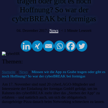
tragen oder gibt es noch
Hoffnung? So war der
cyberBREAK bei formigas
04. Dezember 2017 |
News
|
< 1
Minute Lesezeit
Themen:
»
»
Startseite
News
Müssen wir die App zu Grabe tragen oder gibt es
noch Hoffnung? So war der cyberBREAK bei formigas
Am 17. November sind rund 20 cyberLAGO-Mitglieder und
Interessierte der Einladung der formigas GmbH gefolgt, um im
Rahmen des cyberBREAK mehr über das „Sterben der App“ zu
erfahren – und natürlich auch, um sich die obligatorisch
dazugehörige Pizza danach beim Networking schmecken zu lassen.