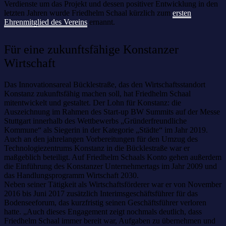
Verdienste um das Projekt und dessen positiver Entwicklung in den
letzten Jahren wurde Friedhelm Schaal kürzlich zum
ersten
Ehrenmitglied des Vereins
ernannt.
Für eine zukunftsfähige Konstanzer
Wirtschaft
Das Innovationsareal Bücklestraße, das den Wirtschaftsstandort
Konstanz zukunftsfähig machen soll, hat Friedhelm Schaal
mitentwickelt und gestaltet. Der Lohn für Konstanz: die
Auszeichnung im Rahmen des Start-up BW Summits auf der Messe
Stuttgart innerhalb des Wettbewerbs „Gründerfreundliche
Kommune“ als Siegerin in der Kategorie „Städte“ im Jahr 2019.
Auch an den jahrelangen Vorbereitungen für den Umzug des
Technologiezentrums Konstanz in die Bücklestraße war er
maßgeblich beteiligt. Auf Friedhelm Schaals Konto gehen außerdem
die Einführung des Konstanzer Unternehmertags im Jahr 2009 und
das Handlungsprogramm Wirtschaft 2030.
Neben seiner Tätigkeit als Wirtschaftsförderer war er von November
2016 bis Juni 2017 zusätzlich Interimsgeschäftsführer für das
Bodenseeforum, das kurzfristig seinen Geschäftsführer verloren
hatte. „Auch dieses Engagement zeigt nochmals deutlich, dass
Friedhelm Schaal immer bereit war, Aufgaben zu übernehmen und