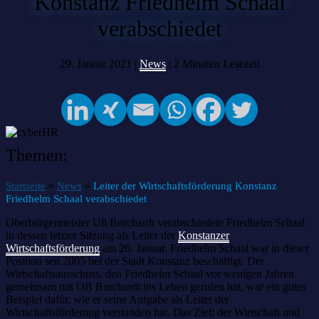
Konstanz Friedhelm Schaal
verabschiedet
29. Januar 2021 |
News
|
2
Minuten Lesezeit
Themen:
»
»
Startseite
News
Leiter der Wirtschaftsförderung Konstanz
Friedhelm Schaal verabschiedet
Oberbürgermeister Uli Burchardt verabschiedete Friedhelm Schaal
in dessen letzter Sitzung als Leiter der
Konstanzer
Wirtschaftsförderung
am 26. Januar. Friedhelm Schaal war in dieser
Position seit 2005 bei der Stadt Konstanz beschäftigt. Der
Wirtschaftsausschuss, den Friedhelm Schaal vor wenigen Jahren
gemeinsam mit OB Burchardt ins Leben gerufen hat, war ein gutes
Beispiel dafür, wie er seine Aufgabe als Leiter der
Wirtschaftsförderung verstanden hat. Das Ziel: der Wirtschaft und