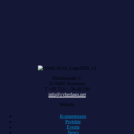
Zum achten Mal geerntet: Beim HACK AND
HARVEST zählt, was zusammenwächst
Bücklestraße 3
D-78467 Konstanz
T +49 7531 - 58 48 190
info@cyberlago.net
Website
Kompetenzen
Projekte
Events
News