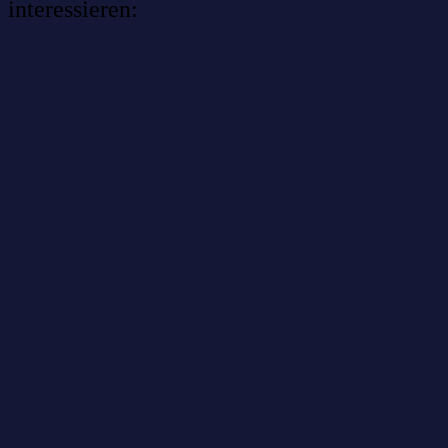
interessieren:
Willkommen im Netzwerk: sinustek
Willkommen im Netzwerk: kask.bio