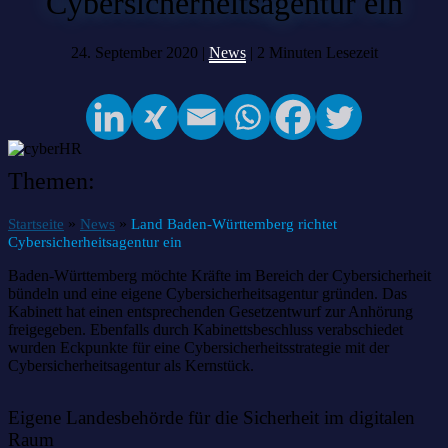
Cybersicherheitsagentur ein
24. September 2020 |
News
|
2
Minuten Lesezeit
Themen:
»
»
Startseite
News
Land Baden-Württemberg richtet
Cybersicherheitsagentur ein
Baden-Württemberg möchte Kräfte im Bereich der Cybersicherheit
bündeln und eine eigene Cybersicherheitsagentur gründen. Das
Kabinett hat einen entsprechenden Gesetzentwurf zur Anhörung
freigegeben. Ebenfalls durch Kabinettsbeschluss verabschiedet
wurden Eckpunkte für eine Cybersicherheitsstrategie mit der
Cybersicherheitsagentur als Kernstück.
Eigene Landesbehörde für die Sicherheit im digitalen
Raum