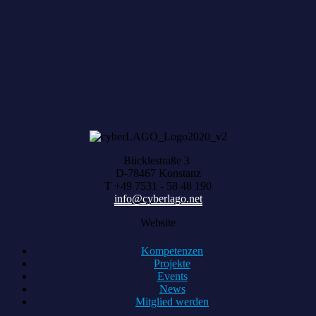
Zum achten Mal geerntet: Beim HACK AND
HARVEST zählt, was zusammenwächst
Bücklestraße 3
D-78467 Konstanz
T +49 7531 - 58 48 190
info@cyberlago.net
Website
Kompetenzen
Projekte
Events
News
Mitglied werden