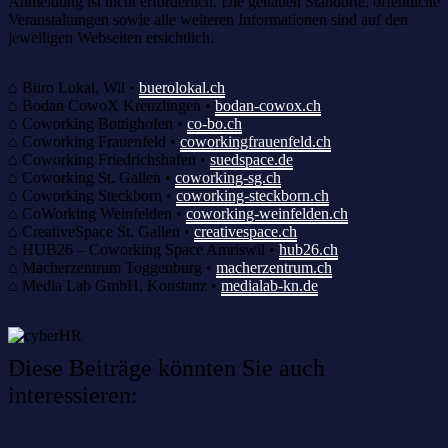
Anmeldung ist nicht erforderlich. Die genauen Standorte, öffentliche
Veranstaltungen sowie alle weiteren Informationen sind auf den
jeweiligen Webseiten ersichtlich.
⌂ Büro Lokal, Wil •
buerolokal.ch
⌂ Bodan CowoX Kreuzlingen •
bodan-cowox.ch
⌂ Coworking Bottighofen •
co-bo.ch
⌂ Coworking Frauenfeld •
coworkingfrauenfeld.ch
⌂ Coworking Friedrichshafen •
suedspace.de
⌂ Coworking St. Gallen •
coworking-sg.ch
⌂ Coworking Steckborn •
coworking-steckborn.ch
⌂ CoWorking Weinfelden •
coworking-weinfelden.ch
⌂ CreativeSpace St. Gallen •
creativespace.ch
⌂ HUB26 – Coworking Space Amriswil •
hub26.ch
⌂ Macherzentrum Toggenburg •
macherzentrum.ch
⌂ Media Lab GmbH, Konstanz •
medialab-kn.de
Diese Beiträge könnten Sie auch
interessieren: