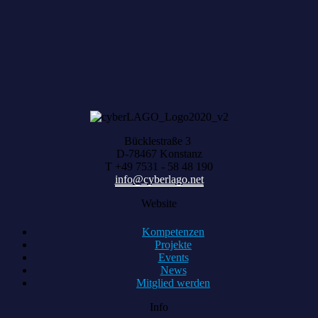
HARVEST zählt, was zusammenwächst
Bücklestraße 3
D-78467 Konstanz
T +49 7531 - 58 48 190
info@cyberlago.net
Website
Kompetenzen
Projekte
Events
News
Mitglied werden
Info