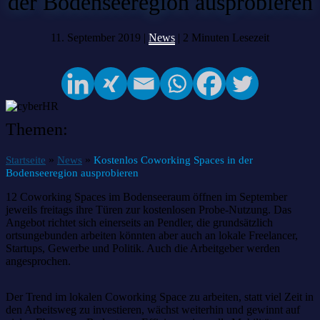
der Bodenseeregion ausprobieren
11. September 2019 |
News
|
2
Minuten Lesezeit
Themen:
»
»
Startseite
News
Kostenlos Coworking Spaces in der
Bodenseeregion ausprobieren
12 Coworking Spaces im Bodenseeraum öffnen im September
jeweils freitags ihre Türen zur kostenlosen Probe-Nutzung. Das
Angebot richtet sich einerseits an Pendler, die grundsätzlich
ortsungebunden arbeiten könnten aber auch an lokale Freelancer,
Startups, Gewerbe und Politik. Auch die Arbeitgeber werden
angesprochen.
Der Trend im lokalen Coworking Space zu arbeiten, statt viel Zeit in
den Arbeitsweg zu investieren, wächst weiterhin und gewinnt auf