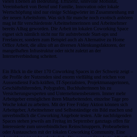
vielen Ebenen an Bedeutung. Effizienz, sinnvolle Mobilität,
Vereinbarkeit von Beruf und Familie, Innovation oder lokale
Wertschöpfung sind nur einige Schlagwörter im Zusammenhang mit
der neuen Arbeitsform. Was sich für manche noch exotisch anhören
mag ist für verschiedenste Arbeitnehmerinnen und Arbeitnehmer
bereits Alltag geworden. Die Arbeit im lokalen Coworking Space
eignet sich nämlich nicht nur für aufstrebende Start-ups und
Freelancer, sondern zum Beispiel auch als Alternative zu Home
Office Arbeit, die allzu oft an diversen Ablenkungsfaktoren, der
mangelhaften Infrastruktur oder nicht zuletzt an der
Internetverbindung scheitert.
Ein Blick in die über 170 Coworking Spaces in der Schweiz zeigt –
die Profile der Nutzenden sind enorm vielfältig und reichen von
Aussendienst Fach-kräften, IT-Spezialisten, Projektmanagerinnen,
Geschäftsführenden, Polygrafen, Buchhalterinnen bis zu
Versicherungsexperten und Unternehmensberatern. Immer mehr
Arbeitgeber ermöglichen ihren Mitarbeitenden, einzelne Tage pro
Woche lokal zu arbeiten. Mit der Free Friday Aktion können sich
Arbeitgeber, Arbeitnehmer und Selbstständige ein Bild machen und
unverbindlich die Coworking Angebote testen. Alle nachfolgenden
Spaces stehen jeweils am Freitag im September ganztags offen für
Interessierte zum unverbindlichen Reinschnuppern, Probearbeiten
oder Austauschen mit der lokalen Coworking Community. Eine