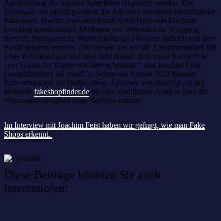
Anreicherung der eigenen Sperrlisten eingesetzt werden. Der
Datensatz von mindUp enthält die Adressen tausender identifizierter
Fakeshops. Hierfür analysiert mindUp mit Hilfe von Machine
Learning kontinuierlich Millionen von Webseiten im Shopping-
Bereich. Betrügerische Werbeschaltungen können dadurch von dem
Portal gesperrt werden. „Wir freuen uns auf die Zusammenarbeit mit
Ebay Kleinanzeigen und sind stolz darauf, dass unser Know-how
zum Schutz der Nutzer vor Betrug beiträgt“, sagt Joachim Feist,
Geschäftsführer bei mindUp. Schon seit August 2022 können
Endverbraucher die Online-Shop-Analysen von mindUp auf der
Webseite
fakeshopfinder.de
für eine qualifizierte Analyse über die
Vertrauenswürdigkeit einer Domäne nutzen.
Im Interview mit Joachim Feist haben wir gefragt, wie man Fake
Shops erkennt.
Diese Beiträge könnten Sie auch
interessieren: