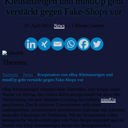
Kleinanzeigen und mindUp geht
verstärkt gegen Fake-Shops vor
07. April 2023 |
News
|
< 1
Minute Lesezeit
Themen:
»
»
Startseite
News
Kooperation von eBay Kleinanzeigen und
mindUp geht verstärkt gegen Fake-Shops vor
eBay Kleinanzeigen verstärkt seine Aktivitäten zum Schutz seiner
Nutzer vor Betrug. Der Online-Kleinanzeigenmarkt hat dazu eine
Vereinbarung mit dem Machine-Learning-Spezialisten
mindUp
geschlossen. Das Konstanzer Unternehmen stellt einen
umfangreichen, kontinuierlich aktualisierten Datensatz mit Adressen
tausender Fakeshops zur Verfügung. Mit der Kooperation sollen
betrügerische Werbeschaltungen von Fake-Shops minimiert und die
Nutzer von Ebay Kleinanzeigen besser vor Betrugsmaschen