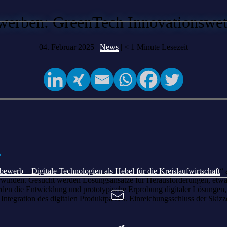
ewerben: GreenTech Innovationswe
04. Februar 2025 |
News
|
< 1
Minute Lesezeit
b
ewerb – Digitale Technologien als Hebel für die Kreislaufwirtschaft
“ 
überwinden. Gesucht werden Lösungsansätze für Herausforderungen, et
erden die Entwicklung und prototypische Erprobung digitaler Lösungen,
 Integration des digitalen Produktpasses. Einreichungsschluss der Skizz