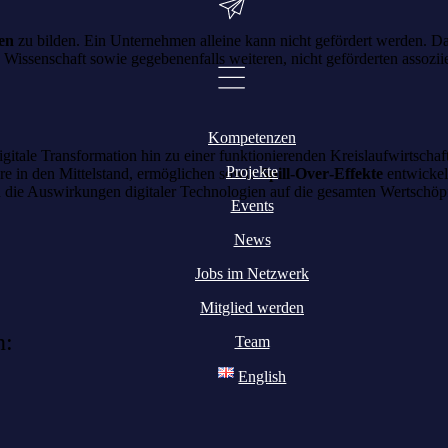
en
zu bilden. Ein Unternehmen alleine kann nicht gefördert werden. Da
Wissenschaft sowie gegebenenfalls weiteren, nicht geförderten assoziier
Kompetenzen
igitale Transformation hin zu einer funktionierenden Kreislaufwirtschaf
Projekte
ere in den Mittelstand, ermöglichen sowie
Spill-Over
-Effekte
entwickel
h die Auswirkungen digitaler Technologien auf die gesamten Wertschöp
Events
News
Jobs im Netzwerk
Mitglied werden
n:
Team
English