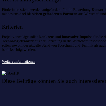
Förderinteressierte werden aufgefordert, für die Bewerbung
Konsorti
mindestens
drei bis sieben geförderten Partnern
aus Wirtschaft und 
Kriterien
Projektvorschläge sollen
konkrete und innovative Impulse
für die d
Technologietransfer
aus der Forschung in die Wirtschaft, insbesond
sollen sowohl der aktuelle Stand von Forschung und Technik als auc
berücksichtigt werden.
Weitere Informationen
Diese Beiträge könnten Sie auch interessiere
Willkommen im Netzwerk: sinustek