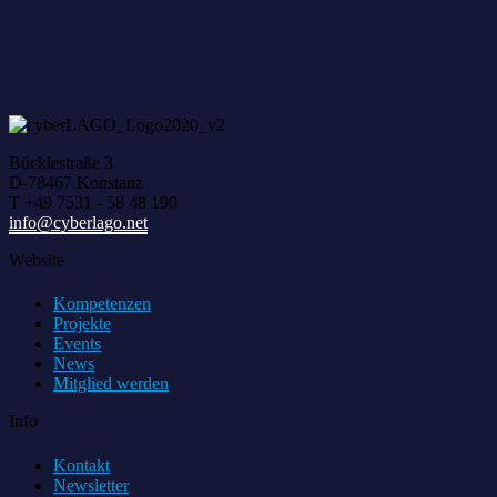
Bücklestraße 3
D-78467 Konstanz
T +49 7531 - 58 48 190
info@cyberlago.net
Website
Kompetenzen
Projekte
Events
News
Mitglied werden
Info
Kontakt
Newsletter