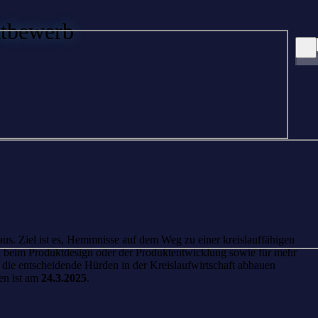
ttbewerb
aus. Ziel ist es, Hemmnisse auf dem Weg zu einer kreislauffähigen
wa beim Produktdesign oder der Produktentwicklung sowie für mehr
 die entscheidende Hürden in der Kreislaufwirtschaft abbauen
en ist am
24.3.2025
.