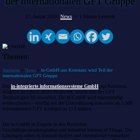
der internationalen GFT Gruppe
17. Januar 2020 |
News
|
< 1
Minute Lesezeit
Themen:
»
»
Startseite
News
in-GmbH aus Konstanz wird Teil der
internationalen GFT Gruppe
Die
in-integrierte informationssysteme GmbH
aus Konstanz,
Mitglied im cyberLAGO-Netzwerk, wurde von der GFT
Technologies SE erworben. Die in-GmbH wird eigenständig
weiterarbeiten – künftig mit der Unterstützung von mehr als 5.500
internationalen GFT Kollegen in 15 Ländern.
Die in-GmbH ist Experte in den Bereichen
Geschäftsprozessintegration und Industrial Internet of Things. Die
Lösungen sollen in Zukunft skaliert und international vermarktet