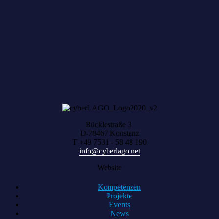
Zum achten Mal geerntet: Beim HACK AND
HARVEST zählt, was zusammenwächst
Bücklestraße 3
D-78467 Konstanz
T +49 7531 - 58 48 190
info@cyberlago.net
Website
Kompetenzen
Projekte
Events
News