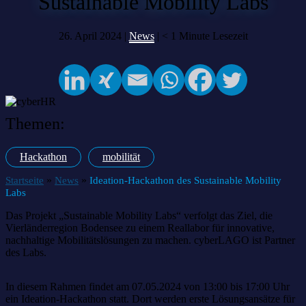
Sustainable Mobility Labs
26. April 2024 |
News
|
< 1
Minute Lesezeit
Themen:
Hackathon
mobilität
»
»
Startseite
News
Ideation-Hackathon des Sustainable Mobility
Labs
Das Projekt „Sustainable Mobility Labs“ verfolgt das Ziel, die
Vierländerregion Bodensee zu einem Reallabor für innovative,
nachhaltige Mobilitätslösungen zu machen. cyberLAGO ist Partner
des Labs.
In diesem Rahmen findet am 07.05.2024 von 13:00 bis 17:00 Uhr
ein Ideation-Hackathon statt. Dort werden erste Lösungsansätze für