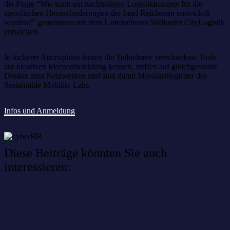
die Frage “Wie kann ein nachhaltiges Logistikkonzept für die
spezifischen Herausforderungen der Insel Reichenau entwickelt
werden?” gemeinsam mit dem Unternehmen Südkurier CityLogistik
entwickelt.
In lockerer Atmosphäre lernen die Teilnehmer verschiedene Tools
zur kreativen Ideenentwicklung kennen, treffen auf gleichgesinnte
Denker zum Netzwerken und sind damit Missionsbegleiter des
Sustainable Mobility Labs.
Infos und Anmeldung
Diese Beiträge könnten Sie auch
interessieren:
Willkommen im Netzwerk: sinustek