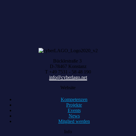
HARVEST zählt, was zusammenwächst
Bücklestraße 3
D-78467 Konstanz
T +49 7531 - 58 48 190
info@cyberlago.net
Website
Kompetenzen
Projekte
Events
News
Mitglied werden
Info