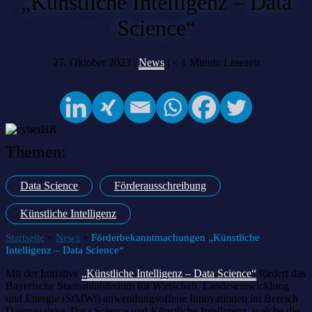
„Künstliche Intelligenz – Data
Science“
27. Oktober 2023 |
News
|
< 1
Minute Lesezeit
Themen:
Data Science
Förderausschreibung
Künstliche Intelligenz
»
»
Startseite
News
Förderbekanntmachungen „Künstliche
Intelligenz – Data Science“
Mit der Initiative
„Künstliche Intelligenz – Data Science“
fördert das
Bayerische Staatsministerium für Wirtschaft, Landesentwicklung
und Energie (StMWi) anwendungsoffene Innovationen im Bereich
Datenanalyse, Data Science und Künstliche Intelligenz, welche die