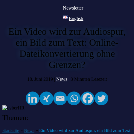
Newsletter
English
Ein Video wird zur Audiospur,
ein Bild zum Text: Online-
Dateikonvertierung ohne
Grenzen?
18. Juni 2019 |
News
|
3
Minuten Lesezeit
Themen:
»
»
Startseite
News
Ein Video wird zur Audiospur, ein Bild zum Text: