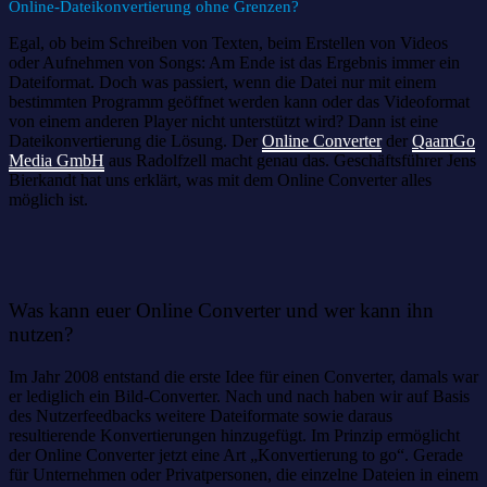
Online-Dateikonvertierung ohne Grenzen?
Egal, ob beim Schreiben von Texten, beim Erstellen von Videos
oder Aufnehmen von Songs: Am Ende ist das Ergebnis immer ein
Dateiformat. Doch was passiert, wenn die Datei nur mit einem
bestimmten Programm geöffnet werden kann oder das Videoformat
von einem anderen Player nicht unterstützt wird? Dann ist eine
Dateikonvertierung die Lösung. Der
Online Converter
der
QaamGo
Media GmbH
aus Radolfzell macht genau das. Geschäftsführer Jens
Bierkandt hat uns erklärt, was mit dem Online Converter alles
möglich ist.
Was kann euer Online Converter und wer kann ihn
nutzen?
Im Jahr 2008 entstand die erste Idee für einen Converter, damals war
er lediglich ein Bild-Converter. Nach und nach haben wir auf Basis
des Nutzerfeedbacks weitere Dateiformate sowie daraus
resultierende Konvertierungen hinzugefügt. Im Prinzip ermöglicht
der Online Converter jetzt eine Art „Konvertierung to go“. Gerade
für Unternehmen oder Privatpersonen, die einzelne Dateien in einem