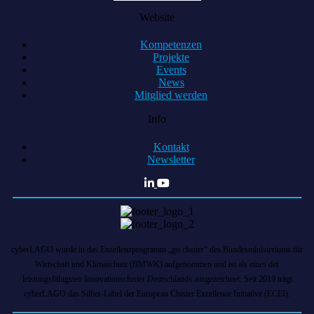
Website
Kompetenzen
Projekte
Events
News
Mitglied werden
Info
Kontakt
Newsletter
cyberLAGO wurde in das Exzellenzprogramm „go cluster“ des Bundesministeriums für
Wirtschaft und Klimaschutz (BMWK) aufgenommen und ist als eines der
leistungsfähigsten Innovationscluster Deutschlands ausgezeichnet. Seit 2019 trägt
cyberLAGO das Silber-Label der European Cluster Excellence Initiative (ECEI).