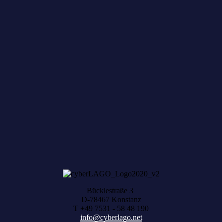
Zum achten Mal geerntet: Beim HACK AND
HARVEST zählt, was zusammenwächst
Bücklestraße 3
D-78467 Konstanz
T +49 7531 - 58 48 190
info@cyberlago.net