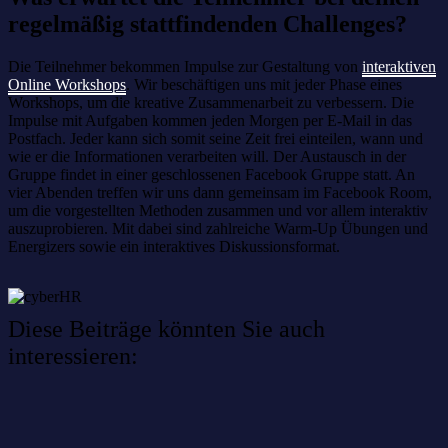
regelmäßig stattfindenden Challenges?
Die Teilnehmer bekommen Impulse zur Gestaltung von
interaktiven
Online Workshops
. Wir beschäftigen uns mit jeder Phase eines
Workshops, um die kreative Zusammenarbeit zu verbessern. Die
Impulse mit Aufgaben kommen jeden Morgen per E-Mail in das
Postfach. Jeder kann sich somit seine Zeit frei einteilen, wann und
wie er die Informationen verarbeiten will. Der Austausch in der
Gruppe findet in einer geschlossenen Facebook Gruppe statt. An
vier Abenden treffen wir uns dann gemeinsam im Facebook Room,
um die vorgestellten Methoden zusammen und vor allem interaktiv
auszuprobieren. Mit dabei sind zahlreiche Warm-Up Übungen und
Energizers sowie ein interaktives Diskussionsformat.
Diese Beiträge könnten Sie auch
interessieren:
Willkommen im Netzwerk: sinustek