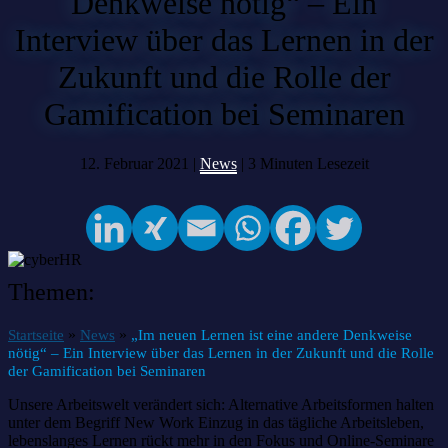
Denkweise nötig“ – Ein
Interview über das Lernen in der
Zukunft und die Rolle der
Gamification bei Seminaren
12. Februar 2021 |
News
|
3
Minuten Lesezeit
Themen:
»
»
Startseite
News
„Im neuen Lernen ist eine andere Denkweise
nötig“ – Ein Interview über das Lernen in der Zukunft und die Rolle
der Gamification bei Seminaren
Unsere Arbeitswelt verändert sich: Alternative Arbeitsformen halten
unter dem Begriff New Work Einzug in das tägliche Arbeitsleben,
lebenslanges Lernen rückt mehr in den Fokus und Online-Seminare