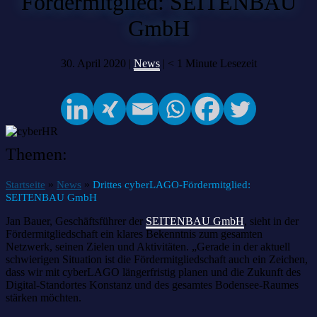
Fördermitglied: SEITENBAU
GmbH
30. April 2020 |
News
|
< 1
Minute Lesezeit
Themen:
»
»
Startseite
News
Drittes cyberLAGO-Fördermitglied:
SEITENBAU GmbH
Jan Bauer, Geschäftsführer der
SEITENBAU GmbH
, sieht in der
Fördermitgliedschaft ein klares Bekenntnis zum gesamten
Netzwerk, seinen Zielen und Aktivitäten. „Gerade in der aktuell
schwierigen Situation ist die Fördermitgliedschaft auch ein Zeichen,
dass wir mit cyberLAGO längerfristig planen und die Zukunft des
Digital-Standortes Konstanz und des gesamtes Bodensee-Raumes
stärken möchten.