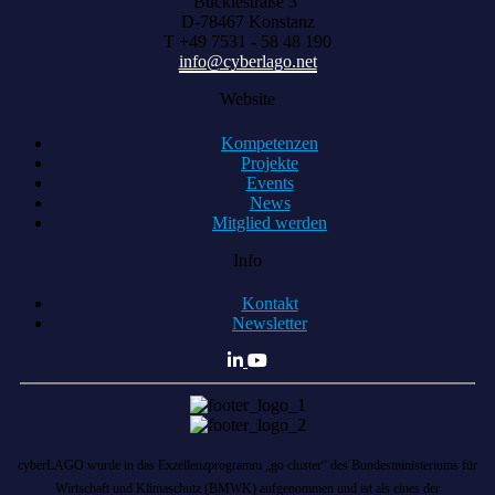
Bücklestraße 3
D-78467 Konstanz
T +49 7531 - 58 48 190
info@cyberlago.net
Website
Kompetenzen
Projekte
Events
News
Mitglied werden
Info
Kontakt
Newsletter
cyberLAGO wurde in das Exzellenzprogramm „go cluster“ des Bundesministeriums für
Wirtschaft und Klimaschutz (BMWK) aufgenommen und ist als eines der