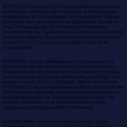
SEITENBAU ist cyberLAGO Gründungsmitglied und unterstützt
das Netzwerk seitdem mit aktiver Teilnahme an Veranstaltungen,
Räumlichkeiten für Veranstaltungen, der ehrenamtlichen Mitarbeit
im Vorstand sowie der jetzigen Fördermitgliedschaft. Wir sind der
festen Überzeugung, dass die Vernetzung und erfolgreiche
Zusammenarbeit von Digitalwirtschaft, Hochschulen und Politik ein
wesentlicher Faktor für den gesamten Standort ist und sehen dabei
in cyberLAGO e.V. einen ganz wesentlichen Treiber dieser
Zusammenarbeit.“
SEITENBAU steht als mittelständisches hochspezialisiertes IT-
Unternehmen, das seine ersten Schritte im Technologiezentrum
Konstanz gemacht hat, exemplarisch für die positive Entwicklung
von Konstanz und der gesamten Bodensee-Region als High-Tech-
Standort in und für die D-A-CH-Region. Mittlerweile entwickelt
SEITENBAU in seinen beiden Bürogebäuden am Seerhein mit über
160 Mitarbeitern individuelle Software-Lösungen für Kunden wie
das Bundeskanzleramt, das Bundesministerium des Innern, die
Deutsche Telekom AG sowie das Ministerium für Inneres,
Digitalisierung und Migration Baden-Württemberg.
„Seit 1996 arbeiten wir nun von Konstanz aus aktiv an der
Digitalisierung der Wirtschaft und öffentlichen Verwaltung in