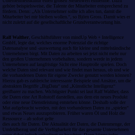
Unternehmenskultur einen großen Stellenwert einnehme. Dazu
gehöre beispielsweise, die Talente der Mitarbeiter entsprechend zu
fördern. Denn: „Als Unternehmer sollte ich alles tun, damit die
Mitarbeiter bei mir bleiben wollen.“, so Björn Gross. Damit wies er
nicht zuletzt auf die gesellschaftliche Grundverantwortung hin.
Ralf Walther
, Geschäftsführer von mindUp Web + Intelligence
GmbH, legte dar, welches enorme Potenzial die richtige
Datenanalyse und -auswertung auch für kleine und mittelständische
Unternehmen birgt. Mit Daten zu arbeiten sei jetzt nicht mehr nur
den großen Unternehmen vorbehalten, sondern werde in jedem
Unternehmen auf langfristige Sicht eine Hauptrolle spielen. Doch
welche Daten sind relevant und wie findet man heraus, ob und wie
die vorhandenen Daten für eigene Zwecke genutzt werden können?
Hierzu gab es zahlreiche interessante Beispiele und Ansätze, um die
abstrakten Begriffe „BigData“ und „Künstliche Intelligenz“
greifbarer zu machen. Wichtigster Punkt sei laut Ralf Walther, dass
die Daten eine Art Rohstoff darstellen, aus dem ein neues Produkt
oder eine neue Dienstleistung entstehen könne. Deshalb solle der
Mut aufgebracht werden, mit den vorhandenen Daten zu „spielen“
und etwas Neues auszuprobieren. Früher waren Öl und Holz die
Ressource – ab sofort gelte
dies auch für Daten. Die Aktualität der Daten, die Datenmenge, der
Umfeldbezug und die Verfügbarkeit für das gesamte Unternehmen
seien dabei jedoch unbedingt zu beachten. Dann könne jedes