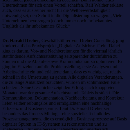
Unternehmen für sich einen Vorteil schaffen. Ralf Walther erklärte
auch, dass es aus seiner Sicht für die Wettbewerbsfähigkeit
notwendig sei, den Schritt in die Digitalisierung zu wagen. „Viele
Unternehmen bevorzugen jedoch immer noch ihr bekanntes
Unglück als ihr unbekanntes Glück.“
Dr. Harald Dreher
, Geschäftsführer von Dreher Consulting, ging
konkret auf das Praxisprojekt „Digitaler Aufsichtsrat“ ein. Dabei
ging es darum, Vor- und Nachbereitungen für die viermal jährlich
stattfindende Aufsichtsratssitzung zeitsparender durchführen zu
können und die Abläufe sowie Kommunikation zu optimieren. Er
ging im Einzelnen auf die Problemstellung, erste Analysen und
Arbeitsschritte ein und erläuterte dann, dass es wichtig sei, relativ
schnell in die Umsetzung zu gehen. Alle digitalen Veränderungen,
die zu lange Anlaufzeit bräuchten, würden im schlimmsten Falle
scheitern. Seine Geschichte zeigt den Erfolg: nach knapp vier
Monaten war der gesamte Aufsichtsrat mit Tablets bestückt. Die
Kommunikation, Dokumentation, Nachbearbeitung und Korrektur
liefen seither reibungslos und ermöglichten eine nachhaltige
Effizienz und Kostenersparnis. Laut Dr. Harald Dreher sei
besonders das Process Mining – eine spezielle Technik des
Prozessmanagements, die es ermöglicht, Businessprozesse auf Basis
digitaler Spuren in IT-Systemen zu rekonstruieren und zu
analysieren – für eine bessere Datenerfassung unerlässlich.