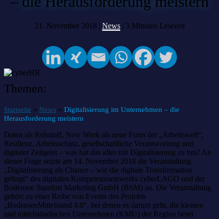
– die Herausforderung meistern
21. November 2018 |
News
|
3
Minuten Lesezeit
Themen:
»
»
Startseite
News
Digitalisierung im Unternehmen – die
Herausforderung meistern
Daten als Rohstoff, New Work als neue Form der „Arbeitswelt“,
Resilienz, Arbeitsschutz, gesellschaftliche Verantwortung und
digitaler Zeitgeist – was hat das alles mit Digitalisierung zu tun? An
dieser Frage setzte am 14. November 2018 die Veranstaltung
„Digitalisierung als Chance – wie die digitale Transformation
gelingt“ des digitalen Kompetenznetzwerks cyberLAGO und der
Bodensee Standort Marketing GmbH (BSM) an. Die Veranstaltung
gehört zu einer Reihe von Events des Projekts
„BodenseeMittelstand 4.0“, bei denen es darum geht, die kleinen
und mittelständischen Unternehmen (KMU) der Region beim