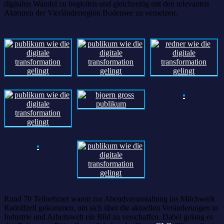
digitalen Wandel zu begleiten und gleichzeitig mit den relevanten
Akteuren der Vierländerregion Bodensee zu vernetzen.
Rund 70 Teilnehmer waren zur Abendveranstaltung ins Milchwerk
Radolfzell gekommen, um sich über die aktuellen Veränderungen in
Industrie und Arbeitswelt ein Bild zu verschaffen. Dabei gelang es