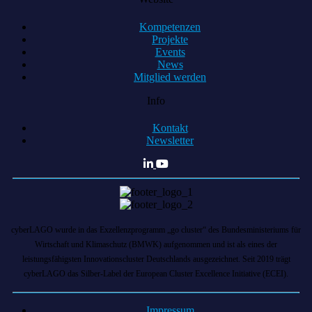
Kompetenzen
Projekte
Events
News
Mitglied werden
Info
Kontakt
Newsletter
cyberLAGO wurde in das Exzellenzprogramm „go cluster“ des Bundesministeriums für
Wirtschaft und Klimaschutz (BMWK) aufgenommen und ist als eines der
leistungsfähigsten Innovationscluster Deutschlands ausgezeichnet. Seit 2019 trägt
cyberLAGO das Silber-Label der European Cluster Excellence Initiative (ECEI).
Impressum