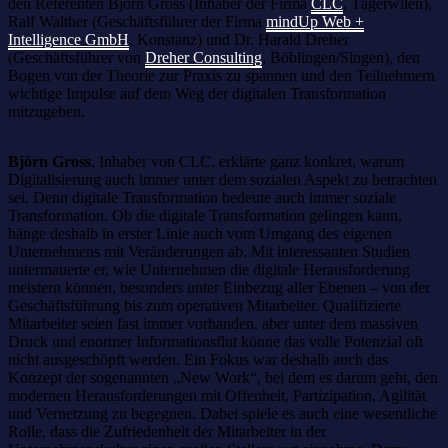
den Referenten Björn Gross (Inhaber der Firma
CLC
, Tägerwilen),
Ralf Walther (Geschäftsführer der Firma
mindUp Web +
Intelligence GmbH
, Konstanz) und Dr. Harald Dreher
(Geschäftsführer von
Dreher Consulting
, Böblingen/Singen), den
Bogen von der Theorie zur Praxis zu spannen und den Teilnehmern
wichtige Impulse auf dem Weg der digitalen Transformation
mitzugeben.
Björn Gross
, Inhaber von CLC, erklärte ganz konkret, warum
Digitalisierung auch immer unter dem sozialen Aspekt zu betrachten
sei. Denn digitale Transformation bedeute auch immer soziale
Transformation. Ob die digitale Transformation gelingen kann,
hänge deshalb in erster Linie auch vom Umgang des eigenen
Unternehmens mit Veränderungen ab. Mit interessanten Studien
untermauerte er, wie Unternehmen die digitale Herausforderung
meistern können, besonders unter Einbezug aller Ebenen – von der
Geschäftsführung bis zum operativen Mitarbeiter. Qualifizierte
Mitarbeiter seien fast immer vorhanden, aber unter dem massiven
Druck und enormer Informationsflut könne das volle Potenzial oft
nicht ausgeschöpft werden. Ein Fokus war deshalb auch das
Konzept der sogenannten „New Work“, bei dem es darum geht, den
modernen Herausforderungen mit Offenheit, Partizipation, Agilität
und Vernetzung zu begegnen. Dabei spiele es auch eine wesentliche
Rolle, dass die Zufriedenheit der Mitarbeiter in der