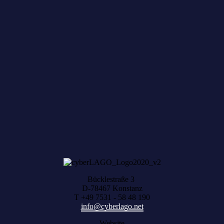
Zum achten Mal geerntet: Beim HACK AND
HARVEST zählt, was zusammenwächst
Bücklestraße 3
D-78467 Konstanz
T +49 7531 - 58 48 190
info@cyberlago.net
Website