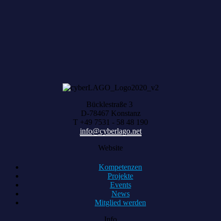
HARVEST zählt, was zusammenwächst
Bücklestraße 3
D-78467 Konstanz
T +49 7531 - 58 48 190
info@cyberlago.net
Website
Kompetenzen
Projekte
Events
News
Mitglied werden
Info