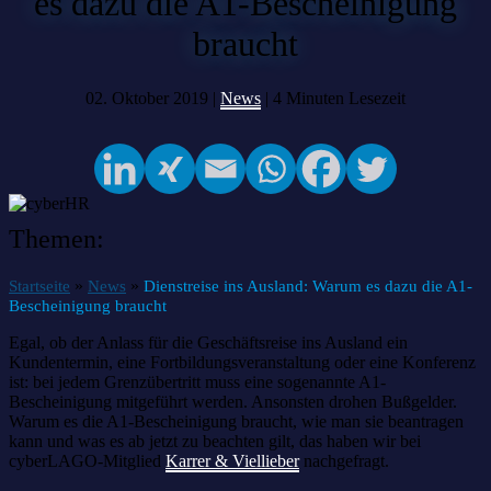
es dazu die A1-Bescheinigung
braucht
02. Oktober 2019 |
News
|
4
Minuten Lesezeit
Themen:
»
»
Startseite
News
Dienstreise ins Ausland: Warum es dazu die A1-
Bescheinigung braucht
Egal, ob der Anlass für die Geschäftsreise ins Ausland ein
Kundentermin, eine Fortbildungsveranstaltung oder eine Konferenz
ist: bei jedem Grenzübertritt muss eine sogenannte A1-
Bescheinigung mitgeführt werden. Ansonsten drohen Bußgelder.
Warum es die A1-Bescheinigung braucht, wie man sie beantragen
kann und was es ab jetzt zu beachten gilt, das haben wir bei
cyberLAGO-Mitglied
Karrer & Viellieber
nachgefragt.