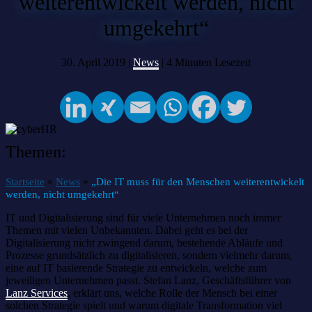
weiterentwickelt werden, nicht
umgekehrt“
30. April 2019 |
News
|
4
Minuten Lesezeit
Themen:
»
»
Startseite
News
„Die IT muss für den Menschen weiterentwickelt
werden, nicht umgekehrt“
IT und Digitalisierung sind für viele Unternehmen noch immer
Themen mit vielen Unbekannten. Dabei geht es bei der
Digitalisierung nicht zwingend darum, bestehende Abläufe und
Prozesse grundsätzlich zu digitalisieren, sondern vielmehr darum,
eine auf IT basierende Strategie zu entwickeln, welche zum
jeweiligen Unternehmen passt. Stefan Lanz, Geschäftsführer von
Lanz Services
, erklärt uns, welche Rolle der Mensch bei einer
solchen Strategie spielt und warum digitale Transformation viel