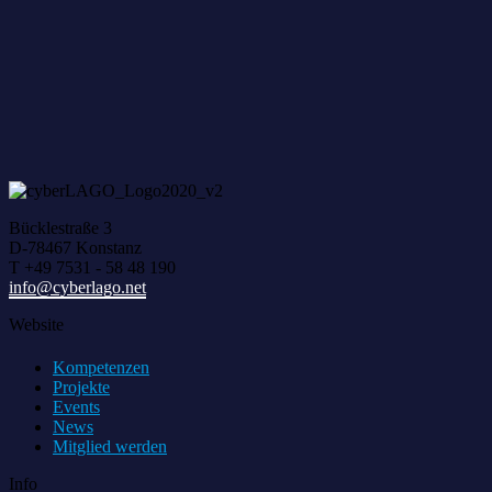
Bücklestraße 3
D-78467 Konstanz
T +49 7531 - 58 48 190
info@cyberlago.net
Website
Kompetenzen
Projekte
Events
News
Mitglied werden
Info