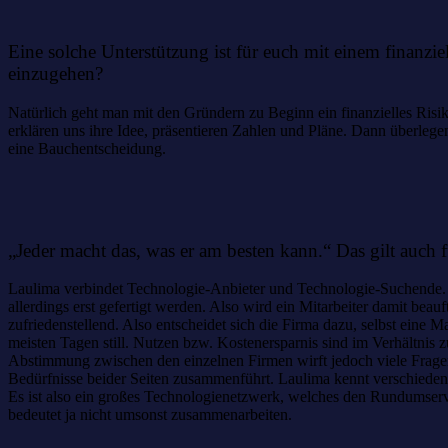
Eine solche Unterstützung ist für euch mit einem finanzi
einzugehen?
Natürlich geht man mit den Gründern zu Beginn ein finanzielles Risik
erklären uns ihre Idee, präsentieren Zahlen und Pläne. Dann überlegen
eine Bauchentscheidung.
„Jeder macht das, was er am besten kann.“ Das gilt auch
Laulima verbindet Technologie-Anbieter und Technologie-Suchende. Wir
allerdings erst gefertigt werden. Also wird ein Mitarbeiter damit bea
zufriedenstellend. Also entscheidet sich die Firma dazu, selbst eine
meisten Tagen still. Nutzen bzw. Kostenersparnis sind im Verhältnis
Abstimmung zwischen den einzelnen Firmen wirft jedoch viele Fragen a
Bedürfnisse beider Seiten zusammenführt. Laulima kennt verschiedene 
Es ist also ein großes Technologienetzwerk, welches den Rundumser
bedeutet ja nicht umsonst zusammenarbeiten.