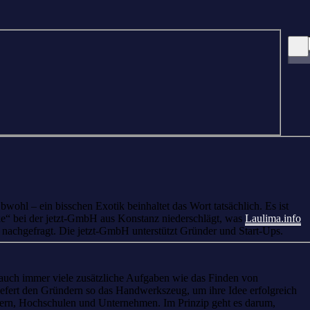
bwohl – ein bisschen Exotik beinhaltet das Wort tatsächlich. Es ist
ke“ bei der jetzt-GmbH aus Konstanz niederschlägt, was
Laulima.info
 nachgefragt. Die jetzt-GmbH unterstützt Gründer und Start-Ups.
 auch immer viele zusätzliche Aufgaben wie das Finden von
fert den Gründern so das Handwerkszeug, um ihre Idee erfolgreich
ndern, Hochschulen und Unternehmen. Im Prinzip geht es darum,