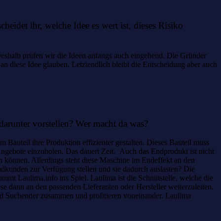
eidet ihr, welche Idee es wert ist, dieses Risiko
 Deshalb prüfen wir die Ideen anfangs auch eingehend. Die Gründer
 an diese Idee glauben. Letztendlich bleibt die Entscheidung aber auch
 darunter vorstellen? Wer macht da was?
Bauteil ihre Produktion effizienter gestalten. Dieses Bauteil muss
d Angebote einzuholen. Das dauert Zeit. Auch das Endprodukt ist nicht
en können. Allerdings steht diese Maschine im Endeffekt an den
mdkunden zur Verfügung stellen und sie dadurch auslasten? Die
t Laulima.info ins Spiel. Laulima ist die Schnittstelle, welche die
se dann an den passenden Lieferanten oder Hersteller weiterzuleiten.
nd Suchender zusammen und profitieren voneinander. Laulima