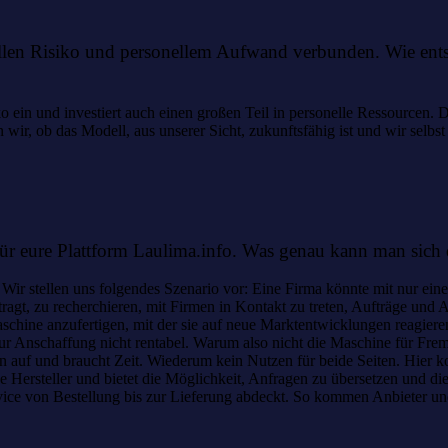
ellen Risiko und personellem Aufwand verbunden. Wie entsch
o ein und investiert auch einen großen Teil in personelle Ressourcen.
 wir, ob das Modell, aus unserer Sicht, zukunftsfähig ist und wir selbst
 für eure Plattform Laulima.info. Was genau kann man sich
 stellen uns folgendes Szenario vor: Eine Firma könnte mit nur einem 
uftragt, zu recherchieren, mit Firmen in Kontakt zu treten, Aufträge un
 Maschine anzufertigen, mit der sie auf neue Marktentwicklungen reagier
 zur Anschaffung nicht rentabel. Warum also nicht die Maschine für Fre
uf und braucht Zeit. Wiederum kein Nutzen für beide Seiten. Hier komm
Hersteller und bietet die Möglichkeit, Anfragen zu übersetzen und die
vice von Bestellung bis zur Lieferung abdeckt. So kommen Anbieter u