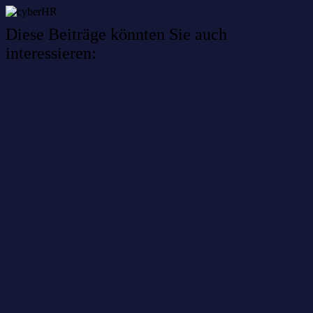
Diese Beiträge könnten Sie auch
interessieren:
Willkommen im Netzwerk: sinustek
Willkommen im Netzwerk: kask.bio