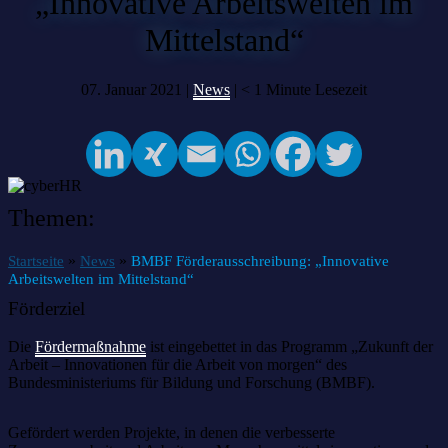
„Innovative Arbeitswelten im
Mittelstand“
07. Januar 2021 |
News
|
< 1
Minute Lesezeit
Themen:
»
»
Startseite
News
BMBF Förderausschreibung: „Innovative
Arbeitswelten im Mittelstand“
Förderziel
Die
Fördermaßnahme
ist eingebettet in das Programm „Zukunft der
Arbeit – Innovationen für die Arbeit von morgen“ des
Bundesministeriums für Bildung und Forschung (BMBF).
Gefördert werden Projekte, in denen die verbesserte