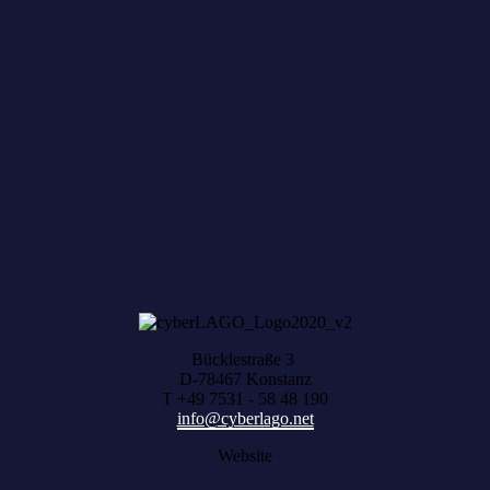
Zum achten Mal geerntet: Beim HACK AND
HARVEST zählt, was zusammenwächst
Bücklestraße 3
D-78467 Konstanz
T +49 7531 - 58 48 190
info@cyberlago.net
Website