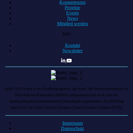
Kompetenzen
Projekte
Events
News
Mitglied werden
Info
Kontakt
Newsletter
cyberLAGO wurde in das Exzellenzprogramm „go cluster“ des Bundesministeriums für
Wirtschaft und Klimaschutz (BMWK) aufgenommen und ist als eines der
leistungsfähigsten Innovationscluster Deutschlands ausgezeichnet. Seit 2019 trägt
cyberLAGO das Silber-Label der European Cluster Excellence Initiative (ECEI).
Impressum
Datenschutz