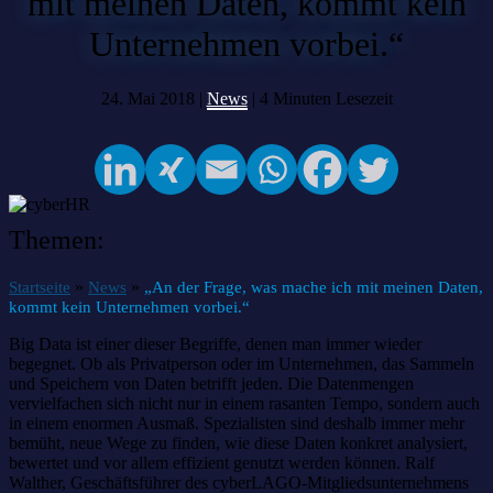
mit meinen Daten, kommt kein
Unternehmen vorbei.“
24. Mai 2018 |
News
|
4
Minuten Lesezeit
Themen:
»
»
Startseite
News
„An der Frage, was mache ich mit meinen Daten,
kommt kein Unternehmen vorbei.“
Big Data ist einer dieser Begriffe, denen man immer wieder
begegnet. Ob als Privatperson oder im Unternehmen, das Sammeln
und Speichern von Daten betrifft jeden. Die Datenmengen
vervielfachen sich nicht nur in einem rasanten Tempo, sondern auch
in einem enormen Ausmaß. Spezialisten sind deshalb immer mehr
bemüht, neue Wege zu finden, wie diese Daten konkret analysiert,
bewertet und vor allem effizient genutzt werden können. Ralf
Walther, Geschäftsführer des cyberLAGO-Mitgliedsunternehmens