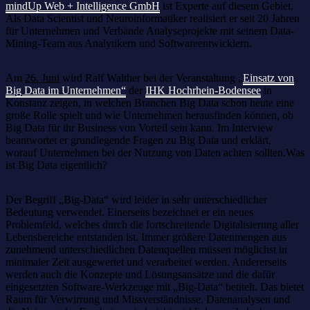
mindUp Web + Intelligence GmbH
ist Experte auf diesem Gebiet.
Als Data Scientist und Neuroinformatiker realisiert er seit 20 Jahren
für Unternehmen und Verbände Analyseprojekte mit seinem Data-
Mining-Team aus Analytikern und Softwareentwicklern.
Am
26. Juni
wird Ralf Walther bei der Veranstaltung
„
Einsatz von
Big Data im Unternehmen“
der
IHK Hochrhein-Bodensee
in
Konstanz zeigen, in welchen Branchen Big Data schon heute eine
große Rolle spielt und wie Unternehmen herausfinden können, ob
Big Data für ihr Business von Vorteil sein kann. Im Interview
beantwortet er grundlegende Fragen zu Big Data und erklärt,
worauf Unternehmen bei der Nutzung von Daten achten sollten.Was
ist Big Data eigentlich?
Der Begriff „Big-Data“ wird leider in sehr unterschiedlicher
Bedeutung verwendet. Einerseits bezeichnet er ein neues
Problemfeld, welches durch die fortschreitende Digitalisierung aller
Lebensbereiche entstanden ist. Immer größere Datenmengen aus
zunehmend unterschiedlichen Datenquellen müssen möglichst in
minimaler Zeit ausgewertet und verarbeitet werden. Andererseits
werden auch die Konzepte und Lösungsansätze und die dafür
eingesetzten Software-Werkzeuge mit „Big-Data“ betitelt. Das bietet
Raum für Verwirrung und Missverständnisse. Datenanalysen und