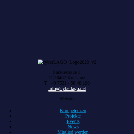
Zum achten Mal geerntet: Beim HACK AND
HARVEST zählt, was zusammenwächst
Bücklestraße 3
D-78467 Konstanz
T +49 7531 - 58 48 190
info@cyberlago.net
Website
Kompetenzen
Projekte
Events
News
Mitglied werden