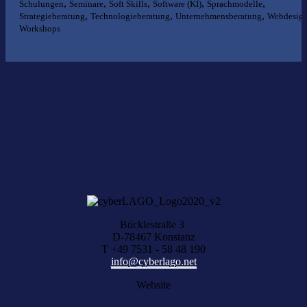
,
,
,
,
,
Schulungen
Seminare
Soft Skills
Software (KI)
Sprachmodelle
,
,
,
Strategieberatung
Technologieberatung
Unternehmensberatung
Webdesig
Workshops
Nichts gefunden?
Wir helfen Ihnen bei der Suche nach dem richtigen Experten gerne
weiter.
KOMPETENZ ANFRAGEN
Bücklestraße 3
D-78467 Konstanz
T +49 7531 - 58 48 190
info@cyberlago.net
Website