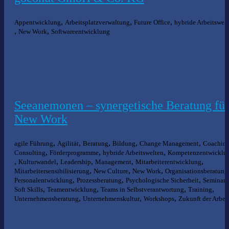
,
,
,
Appentwicklung
Arbeitsplatzverwaltung
Future Office
hybride Arbeitswel
,
,
New Work
Softwareentwicklung
Seeanemonen – synergetische Beratung für
New Work
,
,
,
,
,
agile Führung
Agilität
Beratung
Bildung
Change Management
Coachin
,
,
,
Consulting
Förderprogramme
hybride Arbeitswelten
Kompetenzentwicklu
,
,
,
,
,
Kulturwandel
Leadership
Management
Mitarbeiterentwicklung
,
,
,
Mitarbeitersensibilisierung
New Culture
New Work
Organisationsberatung
,
,
,
Personalentwicklung
Prozessberatung
Psychologische Sicherheit
Seminare
,
,
,
,
Soft Skills
Teamentwicklung
Teams in Selbstverantwortung
Training
,
,
,
Unternehmensberatung
Unternehmenskultur
Workshops
Zukunft der Arbei