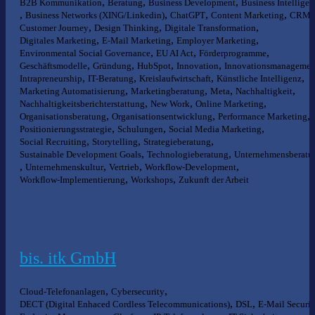
,
,
,
B2B Kommunikation
Beratung
Business Development
Business Intelligen
,
,
,
,
,
Business Networks (XING/Linkedin)
ChatGPT
Content Marketing
CRM
,
,
,
Customer Journey
Design Thinking
Digitale Transformation
,
,
,
Digitales Marketing
E-Mail Marketing
Employer Marketing
,
,
,
Environmental Social Governance
EU AI Act
Förderprogramme
,
,
,
,
Geschäftsmodelle
Gründung
HubSpot
Innovation
Innovationsmanagemen
,
,
,
,
Intrapreneurship
IT-Beratung
Kreislaufwirtschaft
Künstliche Intelligenz
,
,
,
,
Marketing Automatisierung
Marketingberatung
Meta
Nachhaltigkeit
,
,
,
Nachhaltigkeitsberichterstattung
New Work
Online Marketing
,
,
,
Organisationsberatung
Organisationsentwicklung
Performance Marketing
,
,
,
Positionierungsstrategie
Schulungen
Social Media Marketing
,
,
,
Social Recruiting
Storytelling
Strategieberatung
,
,
Sustainable Development Goals
Technologieberatung
Unternehmensberatu
,
,
,
,
Unternehmenskultur
Vertrieb
Workflow-Development
,
,
Workflow-Implementierung
Workshops
Zukunft der Arbeit
bis. itk GmbH
,
,
Cloud-Telefonanlagen
Cybersecurity
,
,
DECT (Digital Enhaced Cordless Telecommunications)
DSL
E-Mail Securit