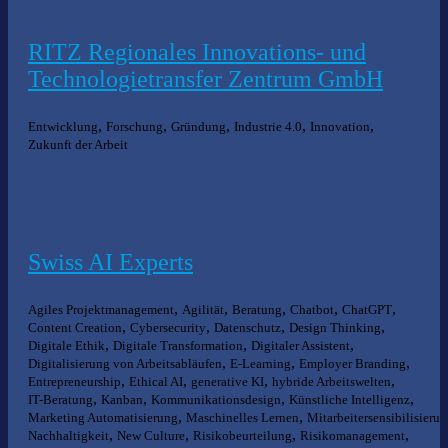
RITZ Regionales Innovations- und
Technologietransfer Zentrum GmbH
,
,
,
,
,
Entwicklung
Forschung
Gründung
Industrie 4.0
Innovation
Zukunft der Arbeit
Swiss AI Experts
,
,
,
,
,
Agiles Projektmanagement
Agilität
Beratung
Chatbot
ChatGPT
,
,
,
,
Content Creation
Cybersecurity
Datenschutz
Design Thinking
,
,
,
Digitale Ethik
Digitale Transformation
Digitaler Assistent
,
,
,
Digitalisierung von Arbeitsabläufen
E-Learning
Employer Branding
,
,
,
,
Entrepreneurship
Ethical AI
generative KI
hybride Arbeitswelten
,
,
,
,
IT-Beratung
Kanban
Kommunikationsdesign
Künstliche Intelligenz
,
,
Marketing Automatisierung
Maschinelles Lernen
Mitarbeitersensibilisieru
,
,
,
,
Nachhaltigkeit
New Culture
Risikobeurteilung
Risikomanagement