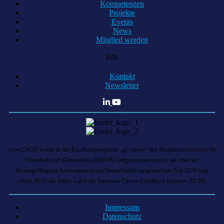
Kompetenzen
Projekte
Events
News
Mitglied werden
Info
Kontakt
Newsletter
cyberLAGO wurde in das Exzellenzprogramm „go cluster“ des Bundesministeriums für
Wirtschaft und Klimaschutz (BMWK) aufgenommen und ist als eines der
leistungsfähigsten Innovationscluster Deutschlands ausgezeichnet. Seit 2019 trägt
cyberLAGO das Silber-Label der European Cluster Excellence Initiative (ECEI).
Impressum
Datenschutz