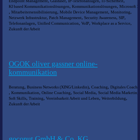
,
,
,
,
Endpoint Management
Glasfaser
IP-Telefonanlagen
IT-Sicherheit
,
,
KI based Kommunikationslösungen
Kommunikationslösungen
Microsoft 3
,
,
,
,
Mitarbeitersensibilisierung
Mobile Device Management
Monitoring
,
,
,
,
Netzwerk Infrastruktur
Patch Management
Security Awareness
SIP
,
,
,
,
Telefonanlagen
Unified Communication
VoIP
Workplace as a Service
Zukunft der Arbeit
OGOK oliver gassner online-
kommunikation
,
,
,
Beratung
Business Networks (XING/Linkedin)
Coaching
Digitales Coachi
,
,
,
,
Kommunikation
Online Coaching
Social Media
Social Media Marketing
,
,
,
,
Soft Skills
Training
Vereinbarkeit Arbeit und Leben
Weiterbildung
Zukunft der Arbeit
goconut GmbH & Co. KG