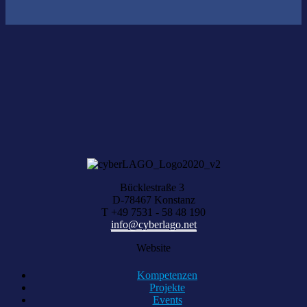
Nichts gefunden?
Wir helfen Ihnen bei der Suche nach dem richtigen Experten gerne
weiter.
KOMPETENZ ANFRAGEN
Bücklestraße 3
D-78467 Konstanz
T +49 7531 - 58 48 190
info@cyberlago.net
Website
Kompetenzen
Projekte
Events