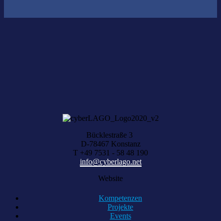
Nichts gefunden?
Wir helfen Ihnen bei der Suche nach dem richtigen Experten gerne
weiter.
KOMPETENZ ANFRAGEN
Bücklestraße 3
D-78467 Konstanz
T +49 7531 - 58 48 190
info@cyberlago.net
Website
Kompetenzen
Projekte
Events