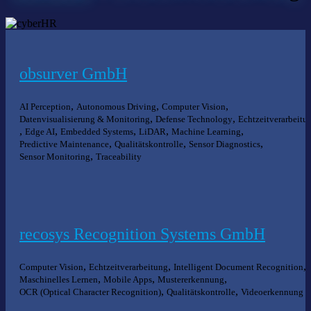
obsurver GmbH
,
,
,
AI Perception
Autonomous Driving
Computer Vision
,
,
Datenvisualisierung & Monitoring
Defense Technology
Echtzeitverarbeitu
,
,
,
,
,
Edge AI
Embedded Systems
LiDAR
Machine Learning
,
,
,
Predictive Maintenance
Qualitätskontrolle
Sensor Diagnostics
,
Sensor Monitoring
Traceability
recosys Recognition Systems GmbH
,
,
,
Computer Vision
Echtzeitverarbeitung
Intelligent Document Recognition
,
,
,
Maschinelles Lernen
Mobile Apps
Mustererkennung
,
,
OCR (Optical Character Recognition)
Qualitätskontrolle
Videoerkennung