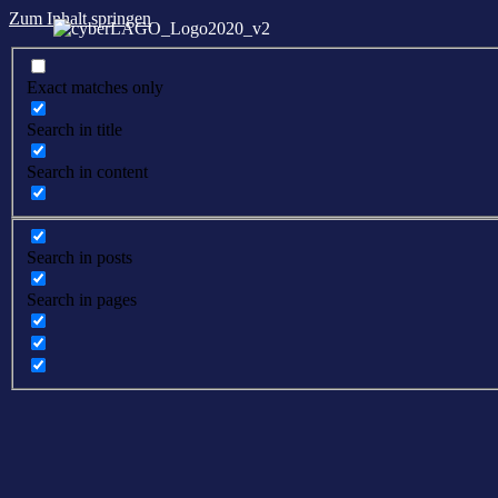
Zum Inhalt springen
Exact matches only
Search in title
Search in content
Search in posts
Search in pages