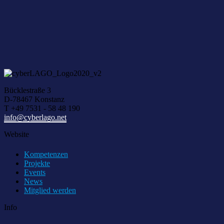
Wir he
Bücklestraße 3
D-78467 Konstanz
T +49 7531 - 58 48 190
info@cyberlago.net
Website
Kompetenzen
Projekte
Events
News
Mitglied werden
Info