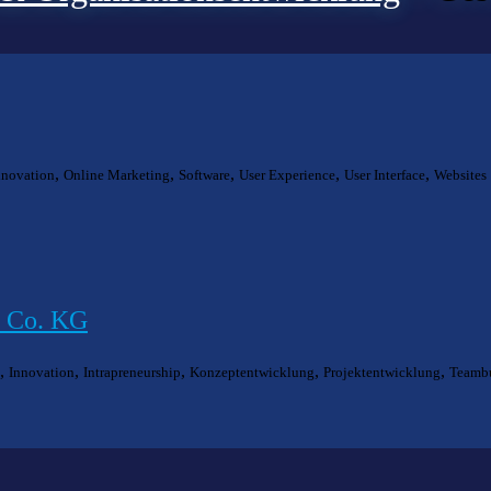
,
,
,
,
,
nnovation
Online Marketing
Software
User Experience
User Interface
Websites
& Co. KG
,
,
,
,
,
Innovation
Intrapreneurship
Konzeptentwicklung
Projektentwicklung
Teambu
ts gefunden?