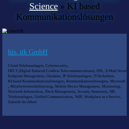
Science
»
KI based
Kommunikationslösungen
bis. itk GmbH
,
,
Cloud-Telefonanlagen
Cybersecurity
,
,
DECT (Digital Enhaced Cordless Telecommunications)
DSL
E-Mail Securit
,
,
,
,
Endpoint Management
Glasfaser
IP-Telefonanlagen
IT-Sicherheit
,
,
KI based Kommunikationslösungen
Kommunikationslösungen
Microsoft 3
,
,
,
,
Mitarbeitersensibilisierung
Mobile Device Management
Monitoring
,
,
,
,
Netzwerk Infrastruktur
Patch Management
Security Awareness
SIP
,
,
,
,
Telefonanlagen
Unified Communication
VoIP
Workplace as a Service
Zukunft der Arbeit
Nichts gefunden?