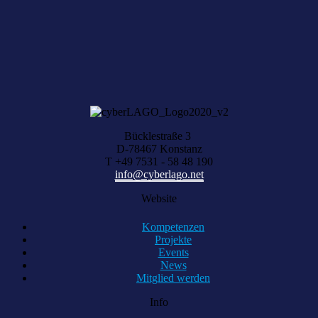
Wir helfen Ihnen bei der Suche nach dem richtigen Experten gerne
weiter.
KOMPETENZ ANFRAGEN
Bücklestraße 3
D-78467 Konstanz
T +49 7531 - 58 48 190
info@cyberlago.net
Website
Kompetenzen
Projekte
Events
News
Mitglied werden
Info