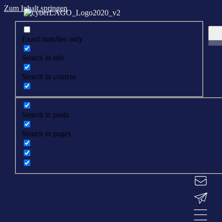
Zum Inhalt springen
Exact matches only
Search in title
Search in content
Search in posts
Search in pages