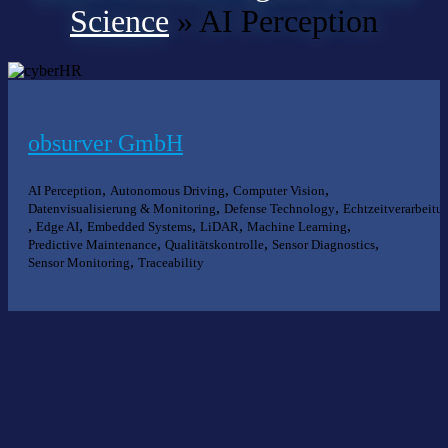
Science
»
AI Perception
obsurver GmbH
,
,
,
AI Perception
Autonomous Driving
Computer Vision
,
,
Datenvisualisierung & Monitoring
Defense Technology
Echtzeitverarbeitu
,
,
,
,
,
Edge AI
Embedded Systems
LiDAR
Machine Learning
,
,
,
Predictive Maintenance
Qualitätskontrolle
Sensor Diagnostics
,
Sensor Monitoring
Traceability
Nichts gefunden?
Wir helfen Ihnen bei der Suche nach dem richtigen Experten gerne
weiter.