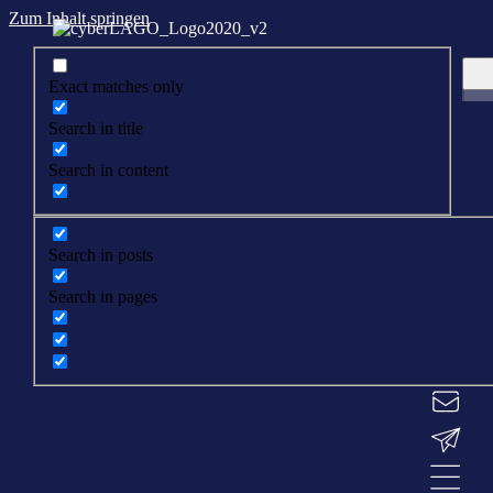
Zum Inhalt springen
Exact matches only
Search in title
Search in content
Search in posts
Search in pages