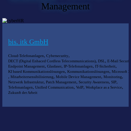
Management
bis. itk GmbH
,
,
Cloud-Telefonanlagen
Cybersecurity
,
,
DECT (Digital Enhaced Cordless Telecommunications)
DSL
E-Mail Securit
,
,
,
,
Endpoint Management
Glasfaser
IP-Telefonanlagen
IT-Sicherheit
,
,
KI based Kommunikationslösungen
Kommunikationslösungen
Microsoft 3
,
,
,
,
Mitarbeitersensibilisierung
Mobile Device Management
Monitoring
,
,
,
,
Netzwerk Infrastruktur
Patch Management
Security Awareness
SIP
,
,
,
,
Telefonanlagen
Unified Communication
VoIP
Workplace as a Service
Zukunft der Arbeit
Nichts gefunden?
Wir helfen Ihnen bei der Suche nach dem richtigen Experten gerne
weiter.