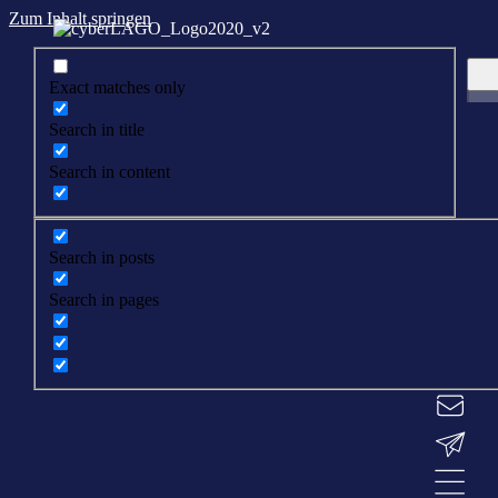
Zum Inhalt springen
Exact matches only
Search in title
Search in content
Search in posts
Search in pages