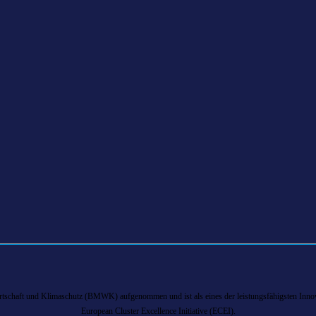
chaft und Klimaschutz (BMWK) aufgenommen und ist als eines der leistungsfähigsten Innova
European Cluster Excellence Initiative (ECEI).