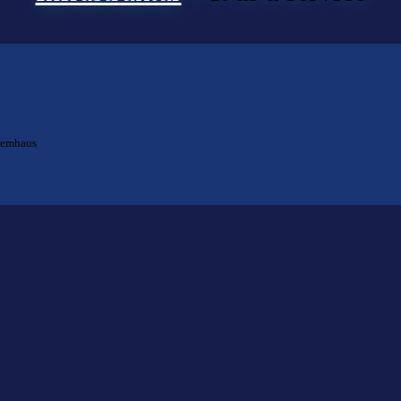
temhaus
ts gefunden?
lfen Ihnen bei der Suche nach dem richtigen Experten gerne weiter.
KOMPETENZ ANFRAGEN