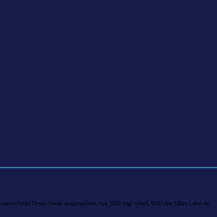
tionscluster Deutschlands ausgezeichnet. Seit 2019 trägt cyberLAGO das Silber-Label der