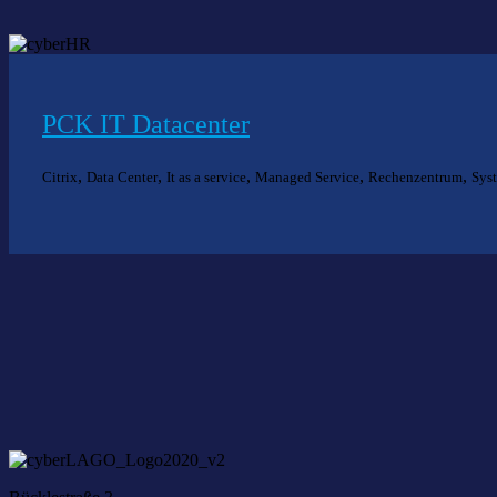
PCK IT Datacenter
,
,
,
,
,
Citrix
Data Center
It as a service
Managed Service
Rechenzentrum
Sys
Nich
Wir he