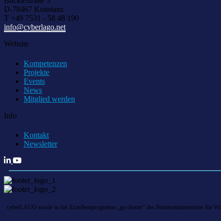
Bücklestraße 3
D-78467 Konstanz
T +49 7531 - 58 48 190
info@cyberlago.net
Website
Kompetenzen
Projekte
Events
News
Mitglied werden
Info
Kontakt
Newsletter
cyberLAGO wurde in das Exzellenzprogramm „go cluster“ des Bundesministeriums für Wirts