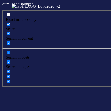
Zum Inhalt springen
Exact matches only
Search in title
Search in content
Search in posts
Search in pages