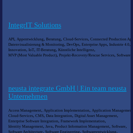
IntegrIT Solutions
,
,
,
,
API
Appentwicklung
Beratung
Cloud-Services
Connected Production Ap
,
,
,
,
Datenvisualisierung & Monitoring
DevOps
Enterprise Apps
Industrie 4.0
,
,
,
,
Innovation
IoT
IT-Beratung
Künstliche Intelligenz
,
,
MVP (Most Valuable Product)
Projekt-Recovery/Rescue Services
Software
neusta integrate GmbH | Ein team neusta
Unternehmen
,
,
Access Management
Application Implementation
Application Management
,
,
,
,
Cloud-Services
CMS
Data Integration
Digital Asset Management
,
,
Enterprise Software Integration
Framework Implementation
,
,
,
,
Identity Management
Java
Product Information Management
Software
,
,
,
Software Architecture
Software Engineering
Softwareentwicklung