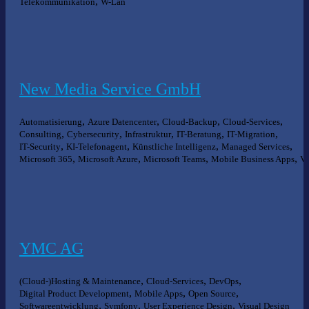
,
Telekommunikation
W-Lan
New Media Service GmbH
,
,
,
,
Automatisierung
Azure Datencenter
Cloud-Backup
Cloud-Services
,
,
,
,
,
Consulting
Cybersecurity
Infrastruktur
IT-Beratung
IT-Migration
,
,
,
,
IT-Security
KI-Telefonagent
Künstliche Intelligenz
Managed Services
,
,
,
,
Microsoft 365
Microsoft Azure
Microsoft Teams
Mobile Business Apps
Vo
YMC AG
,
,
,
(Cloud-)Hosting & Maintenance
Cloud-Services
DevOps
,
,
,
Digital Product Development
Mobile Apps
Open Source
,
,
,
Softwareentwicklung
Symfony
User Experience Design
Visual Design