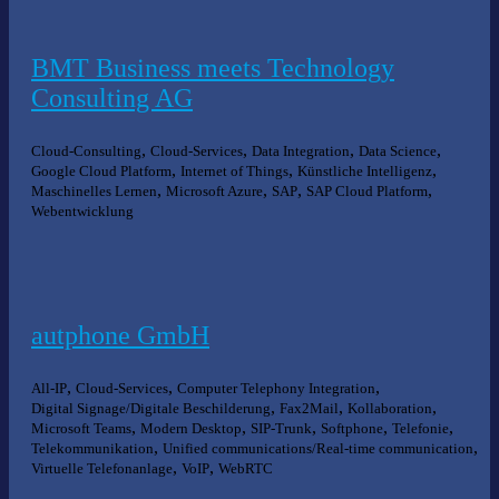
BMT Business meets Technology
Consulting AG
,
,
,
,
Cloud-Consulting
Cloud-Services
Data Integration
Data Science
,
,
,
Google Cloud Platform
Internet of Things
Künstliche Intelligenz
,
,
,
,
Maschinelles Lernen
Microsoft Azure
SAP
SAP Cloud Platform
Webentwicklung
autphone GmbH
,
,
,
All-IP
Cloud-Services
Computer Telephony Integration
,
,
,
Digital Signage/Digitale Beschilderung
Fax2Mail
Kollaboration
,
,
,
,
,
Microsoft Teams
Modern Desktop
SIP-Trunk
Softphone
Telefonie
,
,
Telekommunikation
Unified communications/Real-time communication
,
,
Virtuelle Telefonanlage
VoIP
WebRTC