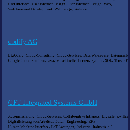
,
,
,
,
User Interface
User Interface Design
User-Interface-Design
Web
,
,
Web Frontend Development
Webdesign
Website
codify AG
,
,
,
,
BigQuery
Cloud-Consulting
Cloud-Services
Data Warehouse
Datenanaly
,
,
,
,
,
Google Cloud Platform
Java
Maschinelles Lernen
Python
SQL
Tensor Fl
GFT Integrated Systems GmbH
,
,
,
Automatisierung
Cloud-Services
Collaborative Intranets
Digitaler Zwillin
,
,
,
Digitalisierung von Arbeitsabläufen
Engineering
ERP
,
,
,
,
Human Machine Interface
IIoT-Lösungen
Industrie
Industrie 4.0