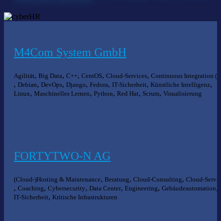
M4Com System GmbH
,
,
,
,
,
Agilität
Big Data
C++
CentOS
Cloud-Services
Continuous Integration (C
,
,
,
,
,
,
,
Debian
DevOps
Django
Fedora
IT-Sicherheit
Künstliche Intelligenz
,
,
,
,
,
Linux
Maschinelles Lernen
Python
Red Hat
Scrum
Visualisierung
FORTYTWO-N AG
,
,
,
(Cloud-)Hosting & Maintenance
Beratung
Cloud-Consulting
Cloud-Servi
,
,
,
,
,
,
Coaching
Cybersecurity
Data Center
Engineering
Gebäudeautomation
,
IT-Sicherheit
Kritische Infrastrukturen