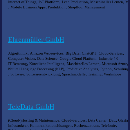
,
,
,
,
Internet of Things
IoT-Plattform
Lean Production
Maschinelles Lernen
M
,
,
,
Mobile Business Apps
Produktion
Shopfloor Management
Ehrenmüller GmbH
,
,
,
,
,
Algorithmik
Amazon Webservices
Big Data
ChatGPT
Cloud-Services
,
,
,
,
Computer Vision
Data Science
Google Cloud Platform
Industrie 4.0
,
,
,
,
IT-Beratung
Künstliche Intelligenz
Maschinelles Lernen
Microsoft Azure
,
,
,
Natural Language Processing (NLP)
Predictive Analytics
Python
Schulung
,
,
,
,
,
Software
Softwareentwicklung
Sprachmodelle
Training
Workshops
TeleData GmbH
,
,
,
,
(Cloud-)Hosting & Maintenance
Cloud-Services
Data Center
DSL
Glasfas
,
,
,
,
Infrastruktur
Kommunikationslösungen
Rechenzentrum
Telefonie