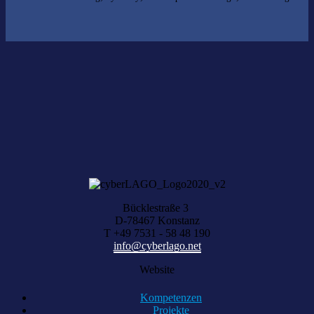
Nichts gefunden?
Wir helfen Ihnen bei der Suche nach dem richtigen Experten gerne
weiter.
KOMPETENZ ANFRAGEN
Bücklestraße 3
D-78467 Konstanz
T +49 7531 - 58 48 190
info@cyberlago.net
Website
Kompetenzen
Projekte