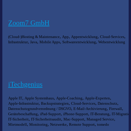
Zoom7 GmbH
,
,
,
,
(Cloud-)Hosting & Maintenance
App
Appentwicklung
Cloud-Services
,
,
,
,
Infrastruktur
Java
Mobile Apps
Softwareentwicklung
Webentwicklung
iTechgenius
,
,
,
,
Apple IT
Apple Systemhaus
Apple-Coaching
Apple-Experten
,
,
,
,
Apple-Infrastruktur
Backupstrategien
Cloud-Services
Datenschutz
,
,
,
Datenschutzgrundverordnung / DSGVO
E-Mail-Archivierung
Firewall
,
,
,
,
Gerätebeschaffung
iPad-Support
iPhone-Support
IT-Beratung
IT-Migratio
,
,
,
,
IT-Sicherheit
IT-Sicherheitsaudit
Mac-Support
Managed Service
,
,
,
,
Mietmodell
Monitoring
Netzwerke
Remote Support
tomedo