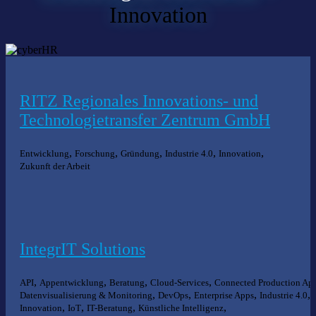
Innovation
RITZ Regionales Innovations- und
Technologietransfer Zentrum GmbH
,
,
,
,
,
Entwicklung
Forschung
Gründung
Industrie 4.0
Innovation
Zukunft der Arbeit
IntegrIT Solutions
,
,
,
,
API
Appentwicklung
Beratung
Cloud-Services
Connected Production Ap
,
,
,
,
Datenvisualisierung & Monitoring
DevOps
Enterprise Apps
Industrie 4.0
,
,
,
,
Innovation
IoT
IT-Beratung
Künstliche Intelligenz