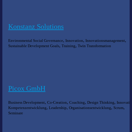
Konstanz Solutions
,
,
,
Environmental Social Governance
Innovation
Innovationsmanagement
,
,
Sustainable Development Goals
Training
Twin Transformation
Picox GmbH
,
,
,
,
Business Development
Co-Creation
Coaching
Design Thinking
Innovati
,
,
,
,
Kompetenzentwicklung
Leadership
Organisationsentwicklung
Scrum
Seminare