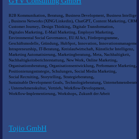
GYV Consulting GmbH
,
,
,
B2B Kommunikation
Beratung
Business Development
Business Intelligen
,
,
,
,
,
Business Networks (XING/Linkedin)
ChatGPT
Content Marketing
CRM
,
,
,
Customer Journey
Design Thinking
Digitale Transformation
,
,
,
Digitales Marketing
E-Mail Marketing
Employer Marketing
,
,
,
Environmental Social Governance
EU AI Act
Förderprogramme
,
,
,
,
Geschäftsmodelle
Gründung
HubSpot
Innovation
Innovationsmanagemen
,
,
,
,
Intrapreneurship
IT-Beratung
Kreislaufwirtschaft
Künstliche Intelligenz
,
,
,
,
Marketing Automatisierung
Marketingberatung
Meta
Nachhaltigkeit
,
,
,
Nachhaltigkeitsberichterstattung
New Work
Online Marketing
,
,
,
Organisationsberatung
Organisationsentwicklung
Performance Marketing
,
,
,
Positionierungsstrategie
Schulungen
Social Media Marketing
,
,
,
Social Recruiting
Storytelling
Strategieberatung
,
,
Sustainable Development Goals
Technologieberatung
Unternehmensberatu
,
,
,
,
Unternehmenskultur
Vertrieb
Workflow-Development
,
,
Workflow-Implementierung
Workshops
Zukunft der Arbeit
Tojio GmbH