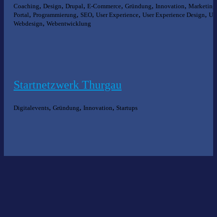
,
,
,
,
,
,
Coaching
Design
Drupal
E-Commerce
Gründung
Innovation
Marketing
,
,
,
,
,
Portal
Programmierung
SEO
User Experience
User Experience Design
U
,
Webdesign
Webentwicklung
Startnetzwerk Thurgau
,
,
,
Digitalevents
Gründung
Innovation
Startups
Nichts gefunden?
Wir helfen Ihnen bei der Suche nach dem richtigen Experten gerne
weiter.