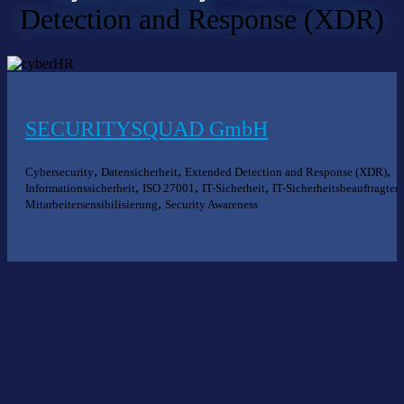
Detection and Response (XDR)
SECURITYSQUAD GmbH
,
,
,
Cybersecurity
Datensicherheit
Extended Detection and Response (XDR)
,
,
,
,
Informationssicherheit
ISO 27001
IT-Sicherheit
IT-Sicherheitsbeauftragter
,
Mitarbeitersensibilisierung
Security Awareness
Nichts gefunden?
Wir helfen Ihnen bei der Suche nach dem richtigen Experten gerne
weiter.
KOMPETENZ ANFRAGEN