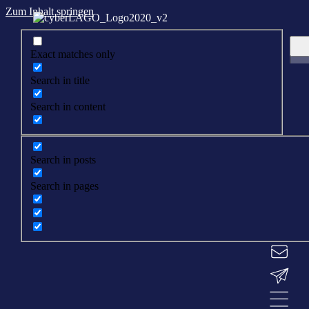
Zum Inhalt springen
Exact matches only
Search in title
Search in content
Search in posts
Search in pages