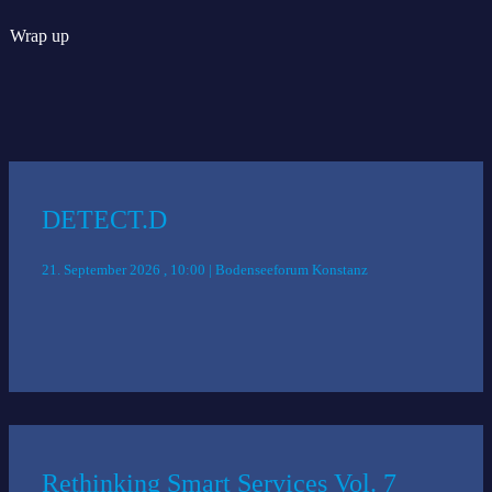
Wrap up
Das könnte Sie auch interessieren:
DETECT.D
21. September 2026 , 10:00 | Bodenseeforum Konstanz
Rethinking Smart Services Vol. 7