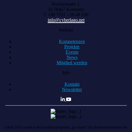
Bücklestraße 3
D-78467 Konstanz
T +49 7531 - 58 48 190
info@cyberlago.net
Website
Kompetenzen
Projekte
Events
News
Mitglied werden
Info
Kontakt
Newsletter
cyberLAGO wurde in das Exzellenzprogramm „go cluster“ des Bundesministeriums für