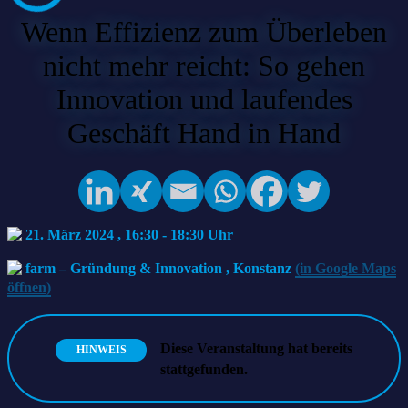
Wenn Effizienz zum Überleben
nicht mehr reicht: So gehen
Innovation und laufendes
Geschäft Hand in Hand
21. März 2024 , 16:30
-
18:30
farm – Gründung & Innovation
,
Konstanz
(in Google Maps
öffnen)
Diese Veranstaltung hat bereits
HINWEIS
stattgefunden.