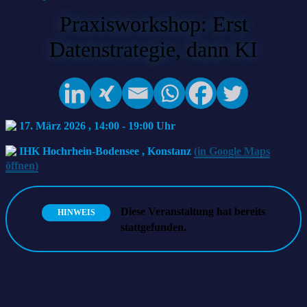
Praxisworkshop: Erst
Datenstrategie, dann KI
17. März 2026 , 14:00
-
19:00
IHK Hochrhein-Bodensee
,
Konstanz
(in Google Maps
öffnen)
Diese Veranstaltung hat bereits
HINWEIS
stattgefunden.