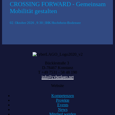
CROSSING FORWARD - Gemeinsam
Mobilität gestalten
02. Oktober 2026 , 9:30 | IHK Hochrhein-Bodensee
Bücklestraße 3
D-78467 Konstanz
T +49 7531 - 58 48 190
info@cyberlago.net
Website
Kompetenzen
Projekte
Events
News
Mitglied werden