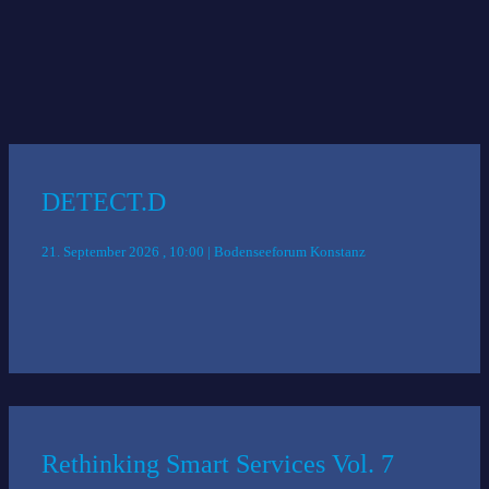
Anmeldung erforderlich.
Das könnte Sie auch interessieren:
DETECT.D
21. September 2026 , 10:00 | Bodenseeforum Konstanz
Rethinking Smart Services Vol. 7