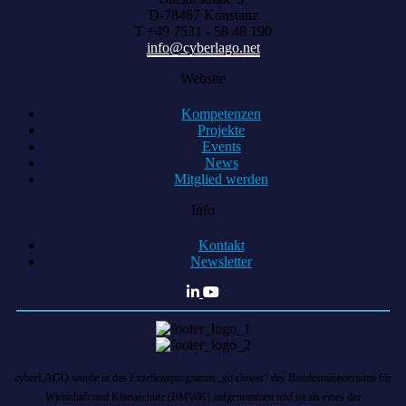
D-78467 Konstanz
T +49 7531 - 58 48 190
info@cyberlago.net
Website
Kompetenzen
Projekte
Events
News
Mitglied werden
Info
Kontakt
Newsletter
cyberLAGO wurde in das Exzellenzprogramm „go cluster“ des Bundesministeriums für
Wirtschaft und Klimaschutz (BMWK) aufgenommen und ist als eines der