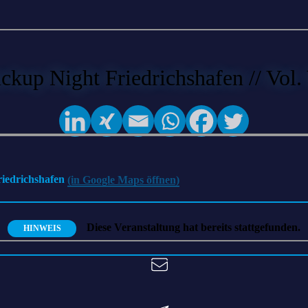
ckup Night Friedrichshafen // Vol.
riedrichshafen
(in Google Maps öffnen)
Diese Veranstaltung hat bereits stattgefunden.
HINWEIS