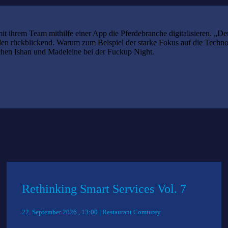
 ihrem Team mithilfe einer App die Pferdebranche digitalisieren. „D
iden rückblickend. Warum zum Beispiel der starke Fokus auf die Technol
echen Ishan und Madeleine bei der Fuckup Night.
Rethinking Smart Services Vol. 7
22. September 2026 , 13:00 | Restaurant Comturey