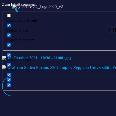
Zum Inhalt springen
Exact matches only
Fu
Search in title
Search in content
13. Oktober 2021 , 18:30
-
21:00
Search in posts
Graf von Soden Forum, ZF Campus, Zeppelin Universität
,
F
Search in pages