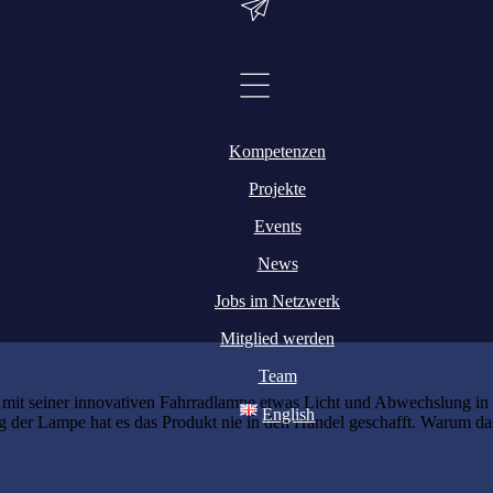
Kompetenzen
Projekte
Events
News
Jobs im Netzwerk
Mitglied werden
Team
it seiner innovativen Fahrradlampe etwas Licht und Abwechslung in 
English
der Lampe hat es das Produkt nie in den Handel geschafft. Warum das 