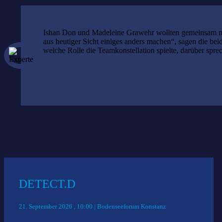
Ishan Don und Madeleine Grawehr wollten gemeinsam mit
aus heutiger Sicht einiges anders machen“, sagen die be
welche Rolle die Teamkonstellation spielte, darüber spr
Das könnte Sie auch interessieren:
DETECT.D
21. September 2026 , 10:00 | Bodenseeforum Konstanz