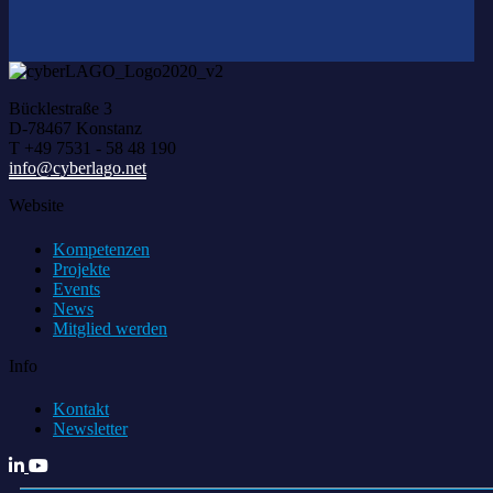
Bücklestraße 3
D-78467 Konstanz
T +49 7531 - 58 48 190
info@cyberlago.net
Website
Kompetenzen
Projekte
Events
News
Mitglied werden
Info
Kontakt
Newsletter