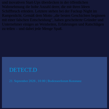
und inovativen Start-Ups überdecken in der öffentlichen
Wahrnehmung die hohe Anzahl derer, die mit ihren Ideen
Schiffbruch erleiden. Letztere stehen bei der Fuckup Night im
Rampenlicht. Gemäß dem Motto „die besten Geschichten beginnen
mit einer falschen Entscheidung“, haben gescheiterte Gründer und
Unternehmer einiges an Weisheiten, Erfahrungen und Ratschlägen
zu teilen – und dabei jede Menge Spaß.
Das könnte Sie auch interessieren:
DETECT.D
21. September 2026 , 10:00 | Bodenseeforum Konstanz