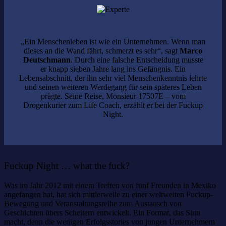
„Ein Menschenleben ist wie ein Unternehmen. Wenn man
dieses an die Wand fährt, schmerzt es sehr“, sagt
Marco
Deutschmann
. Durch eine falsche Entscheidung musste
er knapp sieben Jahre lang ins Gefängnis. Ein
Lebensabschnitt, der ihn sehr viel Menschenkenntnis lehrte
und seinen weiteren Werdegang für sein späteres Leben
prägte. Seine Reise, Monsieur 17507E – vom
Drogenkurier zum Life Coach, erzählt er bei der Fuckup
Night.
Fuckup Night … what the fuck?
Was im Jahr 2012 mit einem Treffen von fünf Freunden in Mexiko
angefangen hat, hat sich mittlerweile zu einer weltweiten Fuckup-
Bewegung und Veranstaltungsreihe zum Austausch von
Geschichten übers Scheitern entwickelt. Ein Format, das Sinn
macht, denn die wenigen Erfolgsstories von jungen Unternehmern