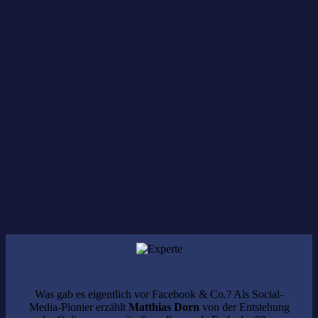
PioneerPort
Schwäbisch Media Digital
Hier geht es zum Nachbericht
Was gab es eigentlich vor Facebook & Co.? Als Social-
Media-Pionier erzählt
Matthias Dorn
von der Entstehung