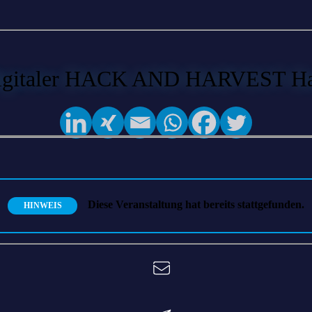
 digitaler HACK AND HARVEST Ha
Diese Veranstaltung hat bereits stattgefunden.
HINWEIS