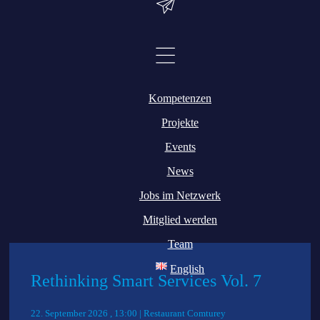
eicht werden
Initia
Kompetenzen
Projekte
Events
Hackathons
News
Jobs im Netzwerk
Mitglied werden
Team
English
Rethinking Smart Services Vol. 7
22. September 2026 , 13:00 | Restaurant Comturey