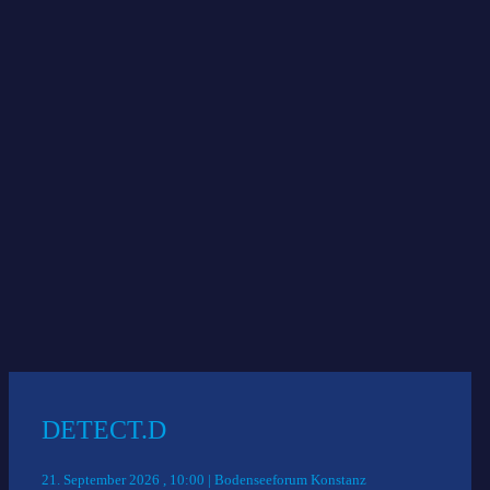
vorab einger
www.hackandharvest.farm
Das könnte Sie auch interessieren:
DETECT.D
21. September 2026 , 10:00 | Bodenseeforum Konstanz