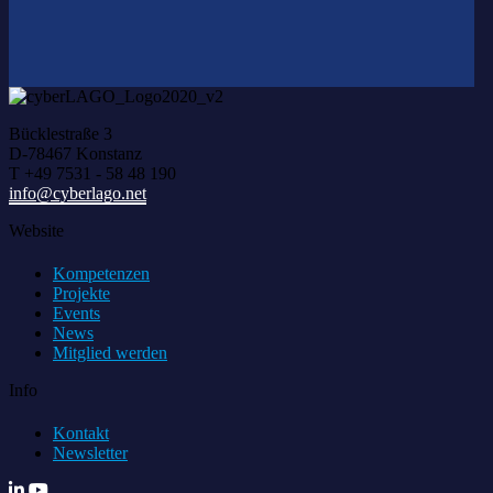
Bücklestraße 3
D-78467 Konstanz
T +49 7531 - 58 48 190
info@cyberlago.net
Website
Kompetenzen
Projekte
Events
News
Mitglied werden
Info
Kontakt
Newsletter