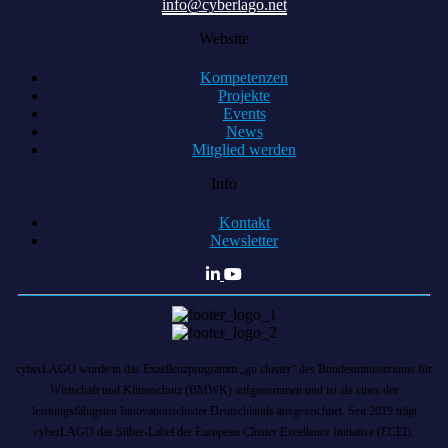
info@cyberlago.net
Website
Kompetenzen
Projekte
Events
News
Mitglied werden
Info
Kontakt
Newsletter
cyberLAGO wurde in das Exzellenzprogramm „go cluster“ des Bundesministeriums für
Wirtschaft und Klimaschutz (BMWK) aufgenommen und ist als eines der
leistungsfähigsten Innovationscluster Deutschlands ausgezeichnet. Seit 2019 trägt
cyberLAGO das Silber-Label der European Cluster Excellence Initiative (ECEI).