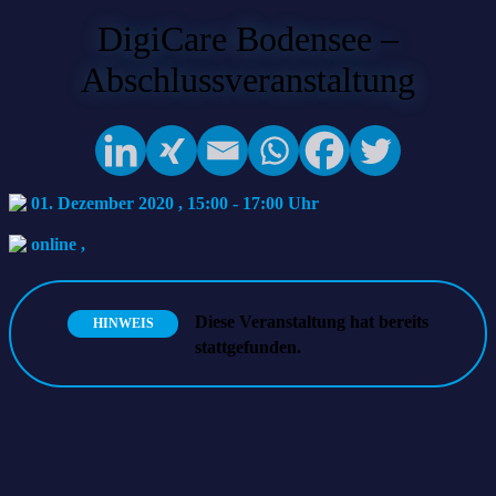
DigiCare Bodensee –
Abschlussveranstaltung
01. Dezember 2020 , 15:00
-
17:00
online
,
Diese Veranstaltung hat bereits
HINWEIS
stattgefunden.
Die COVID-19-Pandemie hat aufgezeigt, dass digitale Lösungen in
Zukunft auch im Gesundheitswesen essenziell sind. Welche
Möglichkeiten bieten sich für die Bodenseeregion, um dem
zunehmenden Ärztemangel bei einer immer älter werdenden