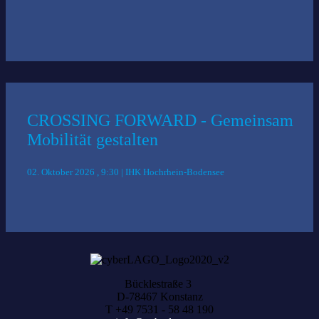
CROSSING FORWARD - Gemeinsam
Mobilität gestalten
02. Oktober 2026 , 9:30 | IHK Hochrhein-Bodensee
Bücklestraße 3
D-78467 Konstanz
T +49 7531 - 58 48 190