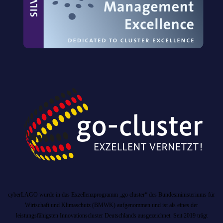
cyberLAGO wurde in das Exzellenzprogramm „go cluster“ des Bundesministeriums für
Wirtschaft und Klimaschutz (BMWK) aufgenommen und ist als eines der
leistungsfähigsten Innovationscluster Deutschlands ausgezeichnet. Seit 2019 trägt