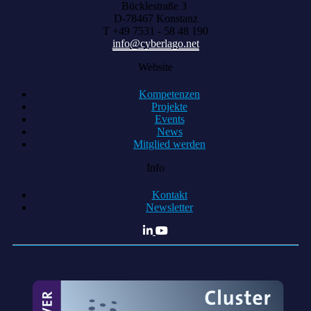
Bücklestraße 3
D-78467 Konstanz
T +49 7531 - 58 48 190
info@cyberlago.net
Website
Kompetenzen
Projekte
Events
News
Mitglied werden
Info
Kontakt
Newsletter