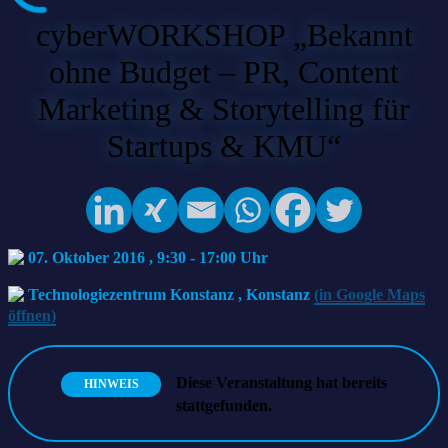
cyberWORKSHOP „Bekannt
ohne Budget – PR, Content
Marketing & Storytelling für
Startups & KMU“
07. Oktober 2016 , 9:30
-
17:00
Technologiezentrum Konstanz
,
Konstanz
(in Google Maps
öffnen)
Diese Veranstaltung hat bereits
HINWEIS
stattgefunden.