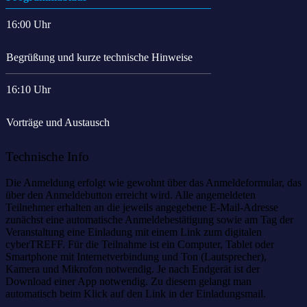
16:00 Uhr
Begrüßung und kurze technische Hinweise
16:10 Uhr
Vorträge und Austausch
Technische Info
Die Anmeldung erfolgt wie gewohnt über das Anmeldeformular, das
über den Anmeldebutton erreicht wird. Alle angemeldeten
Teilnehmer erhalten an die jeweils angegebene E-Mail-Adresse
zunächst eine automatische Anmeldebestätigung sowie am Tag der
Veranstaltung eine Einladung mit einem Link zum digitalen
cyberTREFF. Für die Teilnahme ist ein Computer, Tablet oder
Smartphone mit Internetverbindung und Ton (Lautsprecher),
Kamera und Mikrofon notwendig. Je nach Endgerät ist der
Download einer App notwendig. Zu diesem gelangt man
automatisch beim Klick auf den Link in der Einladungsmail.