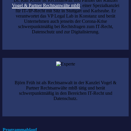
Dr. Ralf Klühe ist Rechtsanwalt und Partner der Kanzlei
Vogel & Partner Rechtsanwälte mbB
, einer Spezialkanzlei
für IT-/IP-Recht mit Sitz in Stuttgart und Karlsruhe. Er
verantwortet das VP Legal Lab in Konstanz und berät
Unternehmen auch jenseits der Corona-Krise
schwerpunktmäßig bei Rechtsfragen zum IT-Recht,
Datenschutz und zur Digitalisierung.
Björn Früh ist als Rechtsanwalt in der Kanzlei Vogel &
Partner Rechtsanwälte mbB tätig und berät
schwerpunktmäßig in den Bereichen IT-Recht und
Datenschutz.
Programmablauf