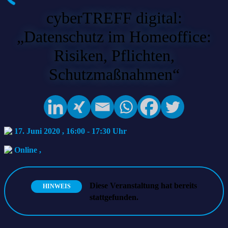
cyberTREFF digital:
„Datenschutz im Homeoffice:
Risiken, Pflichten,
Schutzmaßnahmen“
17. Juni 2020 , 16:00
-
17:30
Online
,
Diese Veranstaltung hat bereits
HINWEIS
stattgefunden.