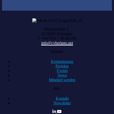
Bücklestraße 3
D-78467 Konstanz
T +49 7531 - 58 48 190
info@cyberlago.net
Website
Kompetenzen
Projekte
Events
News
Mitglied werden
Info
Kontakt
Newsletter