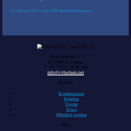
02. Oktober 2026 , 9:30 | IHK Hochrhein-Bodensee
Bücklestraße 3
D-78467 Konstanz
T +49 7531 - 58 48 190
info@cyberlago.net
Website
Kompetenzen
Projekte
Events
News
Mitglied werden
Info