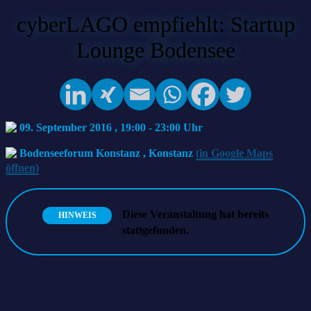
cyberLAGO empfiehlt: Startup
Lounge Bodensee
09. September 2016 , 19:00
-
23:00
Bodenseeforum Konstanz
,
Konstanz
(in Google Maps
öffnen)
Diese Veranstaltung hat bereits
HINWEIS
stattgefunden.
Startup Lounge Bodensee