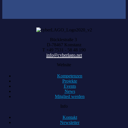
Bücklestraße 3
D-78467 Konstanz
T +49 7531 - 58 48 190
info@cyberlago.net
Website
Kompetenzen
Projekte
Events
News
Mitglied werden
Info
Kontakt
Newsletter