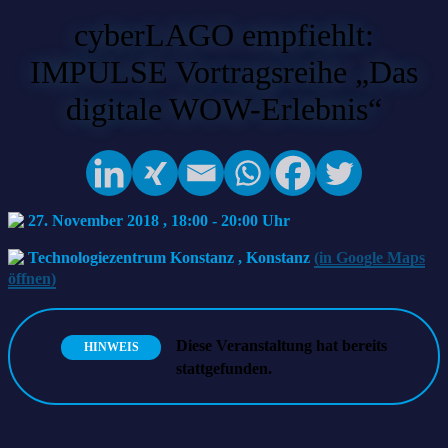
cyberLAGO empfiehlt:
IMPULSE Vortragsreihe „Das
digitale WOW-Erlebnis“
27. November 2018 , 18:00
-
20:00
Technologiezentrum Konstanz
,
Konstanz
(in Google Maps
öffnen)
Diese Veranstaltung hat bereits
HINWEIS
stattgefunden.