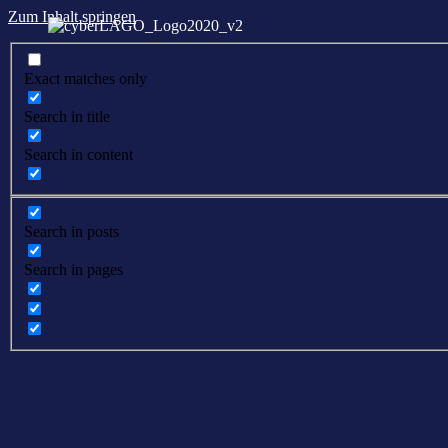
Zum Inhalt springen
Exact matches only
Search in title
Search in content
Search in posts
Search in pages