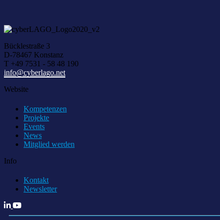
Bücklestraße 3
D-78467 Konstanz
T +49 7531 - 58 48 190
info@cyberlago.net
Website
Kompetenzen
Projekte
Events
News
Mitglied werden
Info
Kontakt
Newsletter