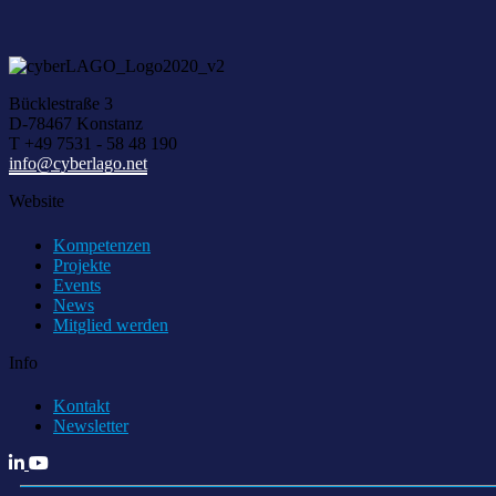
Bücklestraße 3
D-78467 Konstanz
T +49 7531 - 58 48 190
info@cyberlago.net
Website
Kompetenzen
Projekte
Events
News
Mitglied werden
Info
Kontakt
Newsletter