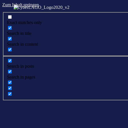
Zum Inhalt springen
Exact matches only
Search in title
Search in content
Search in posts
Search in pages