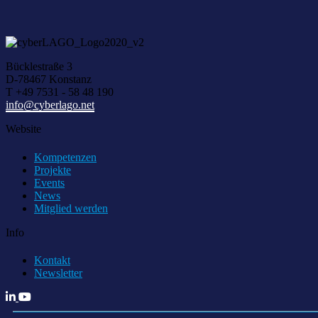
Bücklestraße 3
D-78467 Konstanz
T +49 7531 - 58 48 190
info@cyberlago.net
Website
Kompetenzen
Projekte
Events
News
Mitglied werden
Info
Kontakt
Newsletter