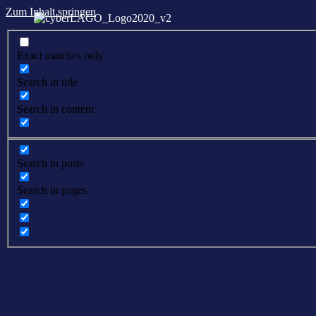
Zum Inhalt springen
Exact matches only
Search in title
Search in content
Search in posts
Search in pages