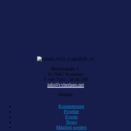
NEWSLETTER ABONNIEREN
Sie haben aktuelle Digital-News?
Über Ihre Vorschläge freuen wir uns, schreiben Sie uns einfach eine
Nachricht.
KONTAKT AUFNEHMEN
Bücklestraße 3
D-78467 Konstanz
T +49 7531 - 58 48 190
info@cyberlago.net
Website
Kompetenzen
Projekte
Events
News
Mitglied werden