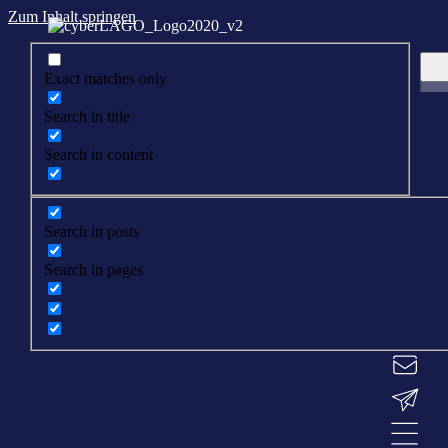
Zum Inhalt springen
Exact matches only
Search in title
Search in content
Search in posts
Search in pages