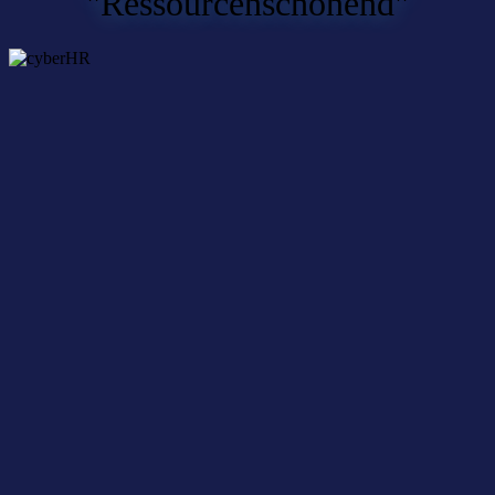
"Ressourcenschonend"
TIM trifft: Kreislauffähige
Geschäftsmodelle
26. Juli 2024
Nichts mehr verpassen – mit dem
cyberLAGO-Newsletter
Unser kostenloser Newsletter bietet aktuelle News und
Veranstaltungstermine rund um das Netzwerk cyberLAGO und die
Digitalwirtschaft in der gesamten Bodenseeregion.