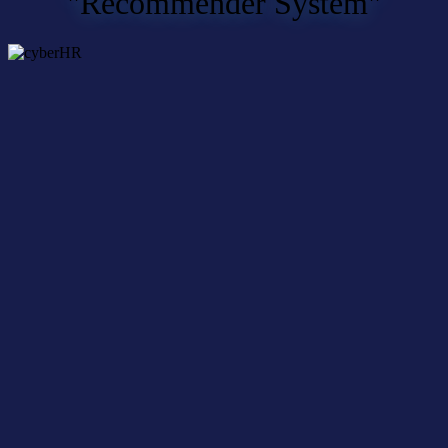
"Recommender System"
Maßgeschneiderter KI-Gesundheitsberater
am Arbeitsplatz
23. Mai 2024
Nichts mehr verpassen – mit dem
cyberLAGO-Newsletter
Unser kostenloser Newsletter bietet aktuelle News und
Veranstaltungstermine rund um das Netzwerk cyberLAGO und die
Digitalwirtschaft in der gesamten Bodenseeregion.