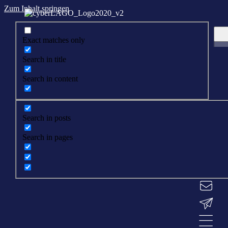
Zum Inhalt springen
Exact matches only
Search in title
Search in content
Search in posts
Search in pages