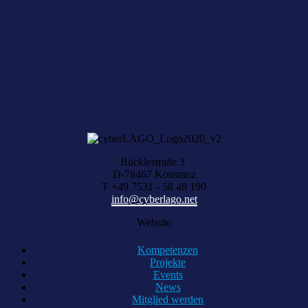
NEWSLETTER ABONNIEREN
Sie haben aktuelle Digital-News?
Über Ihre Vorschläge freuen wir uns, schreiben Sie uns einfach eine
Nachricht.
KONTAKT AUFNEHMEN
Bücklestraße 3
D-78467 Konstanz
T +49 7531 - 58 48 190
info@cyberlago.net
Website
Kompetenzen
Projekte
Events
News
Mitglied werden