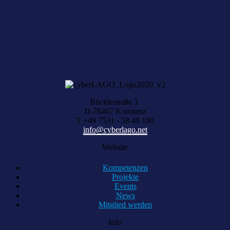
Über Ihre Vorschläge freuen wir uns, schreiben Sie uns einfach eine
Nachricht.
KONTAKT AUFNEHMEN
Bücklestraße 3
D-78467 Konstanz
T +49 7531 - 58 48 190
info@cyberlago.net
Website
Kompetenzen
Projekte
Events
News
Mitglied werden
Info