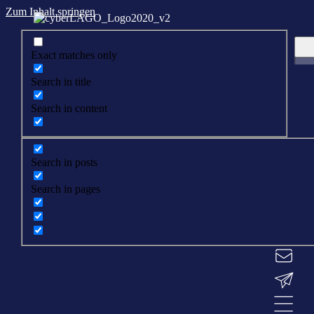
Zum Inhalt springen
Exact matches only
Search in title
Search in content
Search in posts
Search in pages