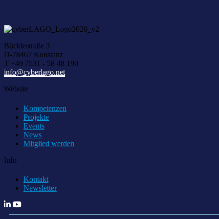
Bücklestraße 3
D-78467 Konstanz
T +49 7531 - 58 48 190
info@cyberlago.net
Website
Kompetenzen
Projekte
Events
News
Mitglied werden
Info
Kontakt
Newsletter