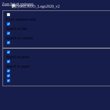
Zum Inhalt springen
Exact matches only
Search in title
Search in content
Search in posts
Search in pages